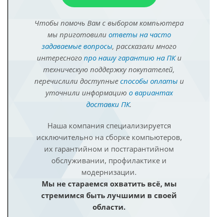
Чтобы помочь Вам с выбором компьютера
мы приготовили
ответы на часто
задаваемые вопросы
, рассказали много
интересного
про нашу гарантию на ПК
и
техническую поддержку покупателей,
перечислили доступные
способы оплаты
и
уточнили информацию
о вариантах
доставки ПК
.
Наша компания специализируется
исключительно на сборке компьютеров,
их гарантийном и постгарантийном
обслуживании, профилактике и
модернизации.
Мы не стараемся охватить всё, мы
стремимся быть лучшими в своей
области.