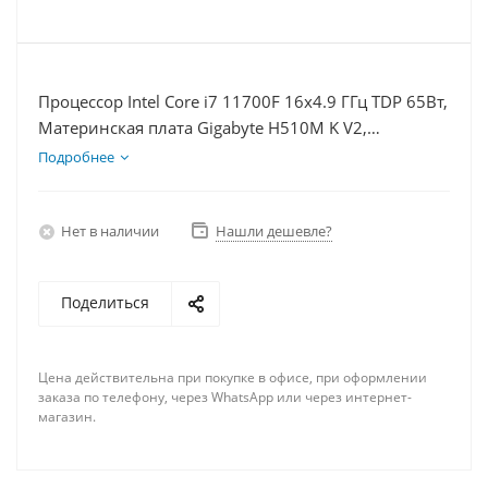
Процессор Intel Core i7 11700F 16x4.9 ГГц TDP 65Вт,
Материнская плата Gigabyte H510M K V2,
Видеокарта RTX 3060 8Гб, Память DDR4 64Gb,
Подробнее
Диски SSD 500Гб + HDD 2Тб, БП 600Вт
Нет в наличии
Нашли дешевле?
Поделиться
Цена действительна при покупке в офисе, при оформлении
заказа по телефону, через WhatsApp или через интернет-
магазин.