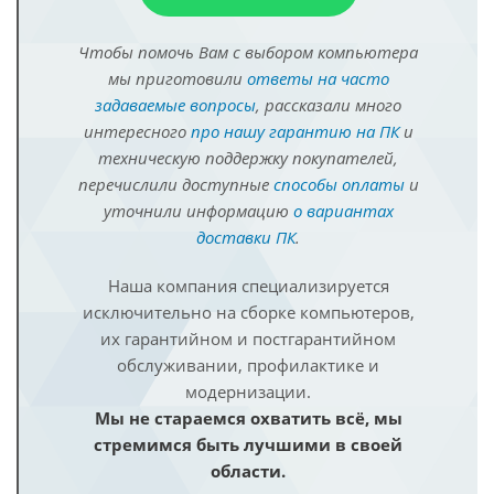
Чтобы помочь Вам с выбором компьютера
мы приготовили
ответы на часто
задаваемые вопросы
, рассказали много
интересного
про нашу гарантию на ПК
и
техническую поддержку покупателей,
перечислили доступные
способы оплаты
и
уточнили информацию
о вариантах
доставки ПК
.
Наша компания специализируется
исключительно на сборке компьютеров,
их гарантийном и постгарантийном
обслуживании, профилактике и
модернизации.
Мы не стараемся охватить всё, мы
стремимся быть лучшими в своей
области.