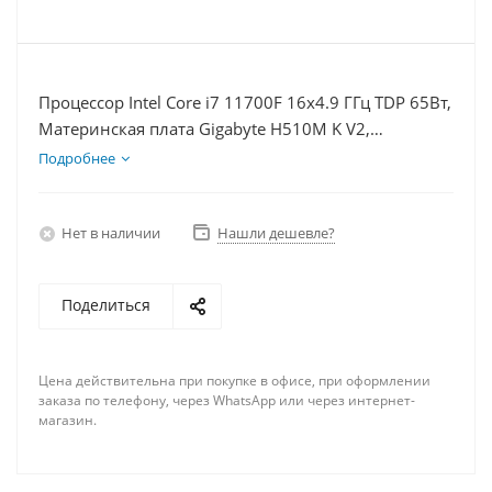
Процессор Intel Core i7 11700F 16x4.9 ГГц TDP 65Вт,
Материнская плата Gigabyte H510M K V2,
Видеокарта RTX 3060 12Гб, Память DDR4 64Gb,
Подробнее
Диски SSD 500Гб + HDD 1Тб, БП 600Вт
Нет в наличии
Нашли дешевле?
Поделиться
Цена действительна при покупке в офисе, при оформлении
заказа по телефону, через WhatsApp или через интернет-
магазин.