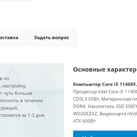
оставка
Задать вопрос
Основные характе
в по
Компьютер Core i5 11400F,
, настройку,
Процессор Intel Core i5 114
ит чуть больше
CD5L3 65Вт, Материнская п
ыполнить в течении
DDR4, Накопитель SSD 500Г
гураций,
WD20EZAZ, Видеокарта nVidi
вляется за 1-3 дня.
ATX 600Вт