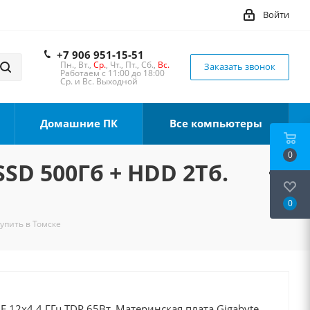
Войти
+7 906 951-15-51
Пн., Вт.,
Ср.
, Чт., Пт., Сб.,
Вс.
Заказать звонок
Работаем с 11:00 до 18:00
Ср. и Вс. Выходной
Домашние ПК
Все компьютеры
0
SSD 500Гб + HDD 2Тб.
0
Купить в Томске
0F 12x4.4 ГГц TDP 65Вт, Материнская плата Gigabyte