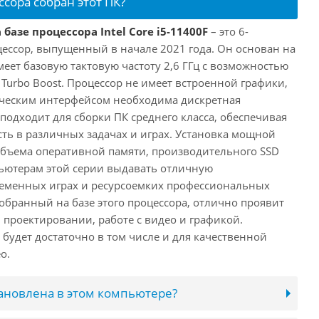
ссора собран этот ПК?
базе процессора Intel Core i5-11400F
– это 6-
ессор, выпущенный в начале 2021 года. Он основан на
имеет базовую тактовую частоту 2,6 ГГц с возможностью
е Turbo Boost. Процессор не имеет встроенной графики,
ическим интерфейсом необходима дискретная
 подходит для сборки ПК среднего класса, обеспечивая
ь в различных задачах и играх. Установка мощной
объема оперативной памяти, производительного SSD
ьютерам этой серии выдавать отличную
ременных играх и ресурсоемких профессиональных
обранный на базе этого процессора, отлично проявит
 проектировании, работе с видео и графикой.
будет достаточно в том числе и для качественной
о.
тановлена в этом компьютере?