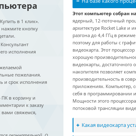
На базе какого проце
мпьютера
Этот компьютер собран на 
ядерный, 12-поточный проц
упить в 1 клик».
архитектуре Rocket Lake и 
и нажмите кнопку
разгона до 4,4 ГГц в режим
детали.
поэтому для работы с граф
. Консультант
видеокарта. Этот процессор
 его исполнения
хорошую производительност
видеокарты, достаточного 
 желаемой
накопителя позволяет комп
льные пожелания.
производительность в сов
ть и срок исполнения
приложениях. Компьютер, с
себя в программировании и
ПК в корзину и
Мощности этого процессора 
омментарии к заказу
потоковой трансляции виде
 вами свяжемся,
Какая видеокарта ус
тся окончательной. О