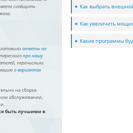
Как выбрать внешний
можете сообщить
каза.
Как увеличить мощно
Какие программы буд
иготовили
ответы на
нтересного
про нашу
ателей, перечислили
рмацию
о вариантах
ельно на сборке
йном обслуживании,
и.
ся быть лучшими в