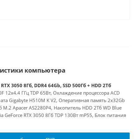
ристики компьютера
 RTX 3050 8Гб, DDR4 64Gb, SSD 500Гб + HDD 2Тб
00F 12x4.4 ГГц TDP 65Вт, Охлаждение процессора ACD
лата Gigabyte H510M K V2, Оперативная память 2x32Gb
б M.2 Apacer AS2280P4, Накопитель HDD 2Тб WD Blue
a GeForce RTX 3050 8Гб TDP 130Вт mP55, Блок питания