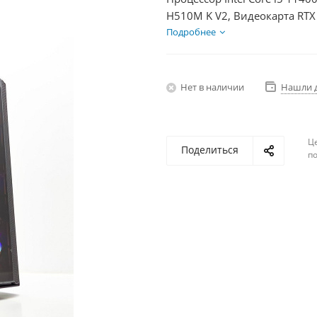
H510M K V2, Видеокарта RTX
HDD 2Тб, БП 600Вт
Подробнее
Нет в наличии
Нашли 
Ц
Поделиться
по