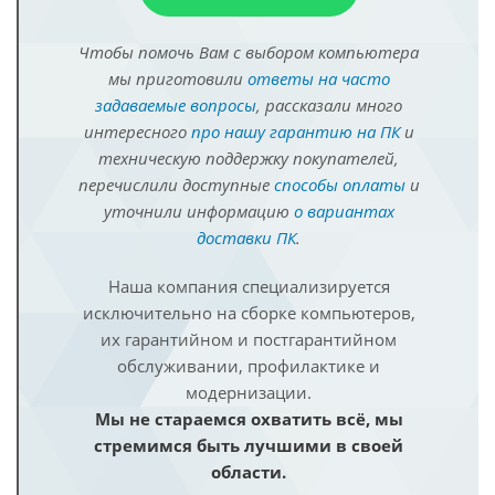
Чтобы помочь Вам с выбором компьютера
мы приготовили
ответы на часто
задаваемые вопросы
, рассказали много
интересного
про нашу гарантию на ПК
и
техническую поддержку покупателей,
перечислили доступные
способы оплаты
и
уточнили информацию
о вариантах
доставки ПК
.
Наша компания специализируется
исключительно на сборке компьютеров,
их гарантийном и постгарантийном
обслуживании, профилактике и
модернизации.
Мы не стараемся охватить всё, мы
стремимся быть лучшими в своей
области.