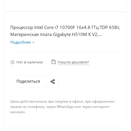
Процессор Intel Core i7 10700F 16x4.8 ГГц TDP 65Вт,
Материнская плата Gigabyte H510M K V2,
Видеокарта RX 6700 10Гб, Память DDR4 32Gb,
Подробнее
Диски SSD 1000Гб, БП 600Вт
Нет в наличии
Нашли дешевле?
Поделиться
Цена действительна при покупке в офисе, при оформлении
заказа по телефону, через WhatsApp или через интернет-
магазин.