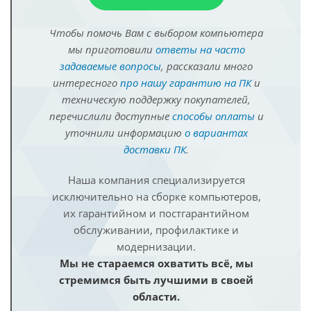
Чтобы помочь Вам с выбором компьютера
мы приготовили
ответы на часто
задаваемые вопросы
, рассказали много
интересного
про нашу гарантию на ПК
и
техническую поддержку покупателей,
перечислили доступные
способы оплаты
и
уточнили информацию
о вариантах
доставки ПК
.
Наша компания специализируется
исключительно на сборке компьютеров,
их гарантийном и постгарантийном
обслуживании, профилактике и
модернизации.
Мы не стараемся охватить всё, мы
стремимся быть лучшими в своей
области.