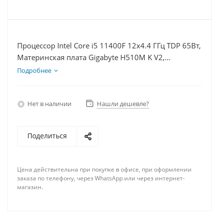
Процессор Intel Core i5 11400F 12x4.4 ГГц TDP 65Вт,
Материнская плата Gigabyte H510M K V2,
Видеокарта RTX 3060Ti 8Гб, Память DDR4 32Gb,
Подробнее
Диски SSD 1000Гб + HDD 1Тб, БП 600Вт
Нет в наличии
Нашли дешевле?
Поделиться
Цена действительна при покупке в офисе, при оформлении
заказа по телефону, через WhatsApp или через интернет-
магазин.