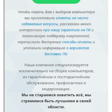
Чтобы помочь Вам с выбором компьютера
мы приготовили
ответы на часто
задаваемые вопросы
, рассказали много
интересного
про нашу гарантию на ПК
и
техническую поддержку покупателей,
перечислили доступные
способы оплаты
и
уточнили информацию
о вариантах
доставки ПК
.
Наша компания специализируется
исключительно на сборке компьютеров,
их гарантийном и постгарантийном
обслуживании, профилактике и
модернизации.
Мы не стараемся охватить всё, мы
стремимся быть лучшими в своей
области.