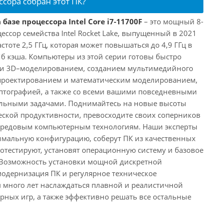
ссора собран этот ПК?
базе процессора Intel Core i7-11700F
– это мощный 8-
ссор семейства Intel Rocket Lake, выпущенный в 2021
астоте 2,5 ГГц, которая может повышаться до 4,9 ГГц в
Мб кэша. Компьютеры из этой серии готовы быстро
м и 3D–моделированием, созданием мультимедийного
 проектированием и математическим моделированием,
тографией, а также со всеми вашими повседневными
ьными задачами. Поднимайтесь на новые высоты
ской продуктивности, превосходите своих соперников
передовым компьютерным технологиям. Наши эксперты
имальную конфигурацию, соберут ПК из качественных
отестируют, установят операционную систему и базовое
 Возможность установки мощной дискретной
одернизация ПК и регулярное техническое
 много лет наслаждаться плавной и реалистичной
ных игр, а также эффективно решать все остальные