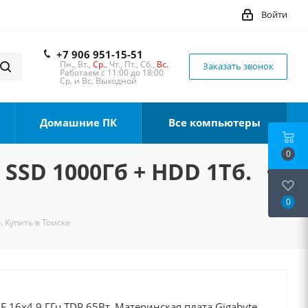
Войти
+7 906 951-15-51
Пн., Вт.,
Ср.
, Чт., Пт., Сб.,
Вс.
Заказать звонок
Работаем с 11:00 до 18:00
Ср. и Вс. Выходной
Домашние ПК
Все компьютеры
0
 SSD 1000Гб + HDD 1Тб.
0
. Купить в Томске
0F 16x4.9 ГГц TDP 65Вт, Материнская плата Gigabyte