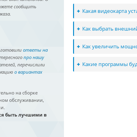
можете сообщить
Какая видеокарта ус
каза.
Как выбрать внешний
Как увеличить мощно
иготовили
ответы на
нтересного
про нашу
Какие программы буд
ателей, перечислили
рмацию
о вариантах
ельно на сборке
йном обслуживании,
и.
ся быть лучшими в