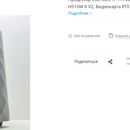
H510M K V2, Видеокарта RTX
HDD 1Тб, БП 600Вт
Подробнее
Нет в наличии
Нашли 
Ц
Поделиться
по