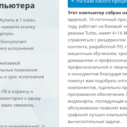
На базе какого проце
мпьютера
Этот компьютер собран на 
ядерный, 16-поточный проце
упить в 1 клик».
году, работает на базовой ч
и нажмите кнопку
режиме Turbo, имеет 4+16 
детали.
справляться с рендеринго
. Консультант
контента, разработкой ПО,
 его исполнения
машинным обучением, крип
домашними и профессионал
 желаемой
профессиональной и творче
льные пожелания.
и конкурентов благодаря 
ть и срок исполнения
помогут вам подобрать опт
компонентов, тщательно пр
ПК в корзину и
программное обеспечение.
омментарии к заказу
видеокарты, последующая м
 вами свяжемся,
обслуживание позволят вам
графикой лучших компьютер
вычислительные задачи.
тся окончательной. О