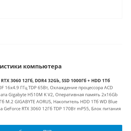
ристики компьютера
 RTX 3060 12Гб, DDR4 32Gb, SSD 1000Гб + HDD 1Тб
00F 16x4.9 ГГц TDP 65Вт, Охлаждение процессора ACD
лата Gigabyte H510M K V2, Оперативная память 2x16Gb
Гб M.2 GIGABYTE AORUS, Накопитель HDD 1Тб WD Blue
a GeForce RTX 3060 12Гб TDP 170Вт mP55, Блок питания