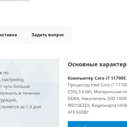
оставка
Задать вопрос
Основные характе
в по
Компьютер Core i7 11700F,
, настройку,
Процессор Intel Core i7 117
ит чуть больше
CD5L3 65Вт, Материнская п
ыполнить в течении
DDR4, Накопитель SSD 1000
гураций,
WD10EZEX, Видеокарта nVidi
вляется за 1-3 дня.
ATX 600Вт