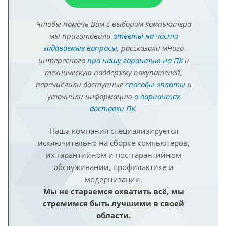
Чтобы помочь Вам с выбором компьютера
мы приготовили
ответы на часто
задаваемые вопросы
, рассказали много
интересного
про нашу гарантию на ПК
и
техническую поддержку покупателей,
перечислили доступные
способы оплаты
и
уточнили информацию
о вариантах
доставки ПК
.
Наша компания специализируется
исключительно на сборке компьютеров,
их гарантийном и постгарантийном
обслуживании, профилактике и
модернизации.
Мы не стараемся охватить всё, мы
стремимся быть лучшими в своей
области.