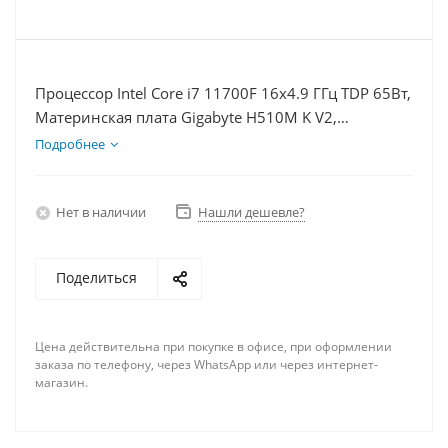
Процессор Intel Core i7 11700F 16x4.9 ГГц TDP 65Вт,
Материнская плата Gigabyte H510M K V2,
Видеокарта RTX 3050 8Гб, Память DDR4 32Gb,
Подробнее
Диски SSD 1000Гб + HDD 1Тб, БП 600Вт
Нет в наличии
Нашли дешевле?
Поделиться
Цена действительна при покупке в офисе, при оформлении
заказа по телефону, через WhatsApp или через интернет-
магазин.