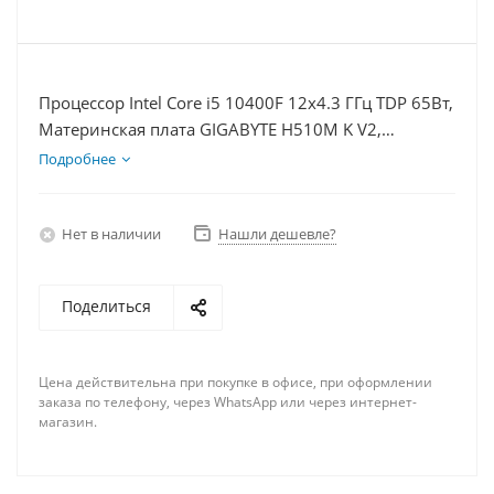
Процессор Intel Core i5 10400F 12x4.3 ГГц TDP 65Вт,
Материнская плата GIGABYTE H510M K V2,
Видеокарта RTX 3050 8Гб, Память DDR4 32Gb,
Подробнее
Диски SSD 1000Гб + HDD 2Тб, БП 600Вт
Нет в наличии
Нашли дешевле?
Поделиться
Цена действительна при покупке в офисе, при оформлении
заказа по телефону, через WhatsApp или через интернет-
магазин.