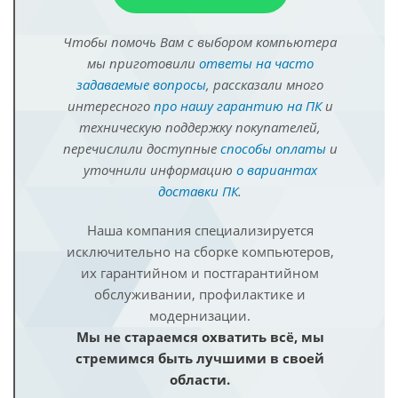
Чтобы помочь Вам с выбором компьютера
мы приготовили
ответы на часто
задаваемые вопросы
, рассказали много
интересного
про нашу гарантию на ПК
и
техническую поддержку покупателей,
перечислили доступные
способы оплаты
и
уточнили информацию
о вариантах
доставки ПК
.
Наша компания специализируется
исключительно на сборке компьютеров,
их гарантийном и постгарантийном
обслуживании, профилактике и
модернизации.
Мы не стараемся охватить всё, мы
стремимся быть лучшими в своей
области.