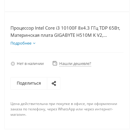
Процессор Intel Core i3 10100F 8x4.3 ГГц TDP 65Вт,
Материнская плата GIGABYTE H510M K V2,
Видеокарта RTX 4060Ti 8Гб, Память DDR4 8Gb,
Подробнее
Диски SSD 1000Гб, БП 600Вт
Нет в наличии
Нашли дешевле?
Поделиться
Цена действительна при покупке в офисе, при оформлении
заказа по телефону, через WhatsApp или через интернет-
магазин.