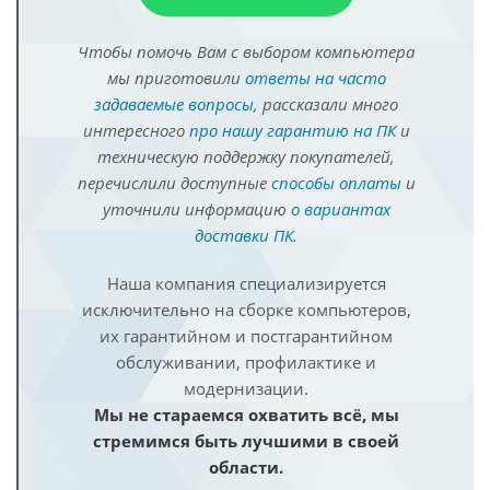
Чтобы помочь Вам с выбором компьютера
мы приготовили
ответы на часто
задаваемые вопросы
, рассказали много
интересного
про нашу гарантию на ПК
и
техническую поддержку покупателей,
перечислили доступные
способы оплаты
и
уточнили информацию
о вариантах
доставки ПК
.
Наша компания специализируется
исключительно на сборке компьютеров,
их гарантийном и постгарантийном
обслуживании, профилактике и
модернизации.
Мы не стараемся охватить всё, мы
стремимся быть лучшими в своей
области.