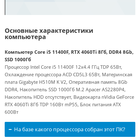
Основные характеристики
компьютера
Компьютер Core i5 11400F, RTX 4060Ti 8Гб, DDR4 8Gb,
SSD 1000Гб
Процессор Intel Core i5 11400F 12x4.4 ГГц TDP 65Вт,
Охлаждение процессора ACD CD5L3 65Вт, Материнская
плата Gigabyte H510M K V2, Оперативная память 8Gb
DDR4, Накопитель SSD 1000Гб M.2 Apacer AS2280P4,
Накопитель HDD отсутствует, Видеокарта nVidia GeForce
RTX 4060Ti 8Гб TDP 160Вт mP55, Блок питания ATX
600Вт
На базе какого процессора собран этот ПК?