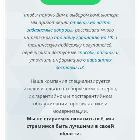
Чтобы помочь Вам с выбором компьютера
мы приготовили
ответы на часто
задаваемые вопросы
, рассказали много
интересного
про нашу гарантию на ПК
и
техническую поддержку покупателей,
перечислили доступные
способы оплаты
и
уточнили информацию
о вариантах
доставки ПК
.
Наша компания специализируется
исключительно на сборке компьютеров,
их гарантийном и постгарантийном
обслуживании, профилактике и
модернизации.
Мы не стараемся охватить всё, мы
стремимся быть лучшими в своей
области.