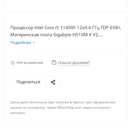
Процессор Intel Core i5 11400F 12x4.4 ГГц TDP 65Вт,
Материнская плата Gigabyte H510M K V2,
Видеокарта RTX 4060Ti 8Гб, Память DDR4 8Gb,
Подробнее
Диски SSD 1000Гб, БП 600Вт
Нет в наличии
Нашли дешевле?
Поделиться
Цена действительна при покупке в офисе, при оформлении
заказа по телефону, через WhatsApp или через интернет-
магазин.