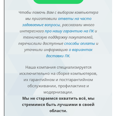
Чтобы помочь Вам с выбором компьютера
мы приготовили
ответы на часто
задаваемые вопросы
, рассказали много
интересного
про нашу гарантию на ПК
и
техническую поддержку покупателей,
перечислили доступные
способы оплаты
и
уточнили информацию
о вариантах
доставки ПК
.
Наша компания специализируется
исключительно на сборке компьютеров,
их гарантийном и постгарантийном
обслуживании, профилактике и
модернизации.
Мы не стараемся охватить всё, мы
стремимся быть лучшими в своей
области.