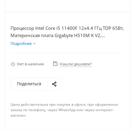
Процессор Intel Core i5 11400F 12x4.4 ГГц TDP 65Вт,
Материнская плата Gigabyte H510M K V2,
Видеокарта RTX 4060Ti 8Гб, Память DDR4 8Gb,
Подробнее
Диски SSD 1000Гб + HDD 1Тб, БП 600Вт
Нет в наличии
Нашли дешевле?
Поделиться
Цена действительна при покупке в офисе, при оформлении
заказа по телефону, через WhatsApp или через интернет-
магазин.