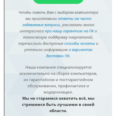
Чтобы помочь Вам с выбором компьютера
мы приготовили
ответы на часто
задаваемые вопросы
, рассказали много
интересного
про нашу гарантию на ПК
и
техническую поддержку покупателей,
перечислили доступные
способы оплаты
и
уточнили информацию
о вариантах
доставки ПК
.
Наша компания специализируется
исключительно на сборке компьютеров,
их гарантийном и постгарантийном
обслуживании, профилактике и
модернизации.
Мы не стараемся охватить всё, мы
стремимся быть лучшими в своей
области.