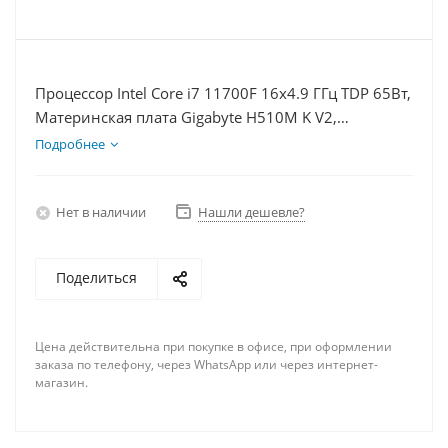
Процессор Intel Core i7 11700F 16x4.9 ГГц TDP 65Вт,
Материнская плата Gigabyte H510M K V2,
Видеокарта RTX 4060 8Гб, Память DDR4 8Gb,
Подробнее
Диски SSD 1000Гб + HDD 1Тб, БП 600Вт
Нет в наличии
Нашли дешевле?
Поделиться
Цена действительна при покупке в офисе, при оформлении
заказа по телефону, через WhatsApp или через интернет-
магазин.