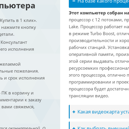
На базе какого проце
мпьютера
Этот компьютер собран на
процессор с 12 потоками, п
упить в 1 клик».
Lake. Процессор работает на
и нажмите кнопку
в режиме Turbo Boost, отл
детали.
производительности и хоро
. Консультант
рабочих станций. Установк
 его исполнения
оперативной памяти, произ
этой серии выдавать отлич
 желаемой
ресурсоемких профессиона
льные пожелания.
этого процессора, отлично 
ть и срок исполнения
программировании и проект
процессора будет достаточн
ПК в корзину и
трансляции видео.
омментарии к заказу
 вами свяжемся,
Какая видеокарта ус
Как выбрать внешний
тся окончательной. О