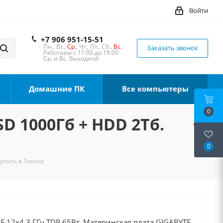
Войти
+7 906 951-15-51
Пн., Вт.,
Ср.
, Чт., Пт., Сб.,
Вс.
Заказать звонок
Работаем с 11:00 до 18:00
Ср. и Вс. Выходной
Домашние ПК
Все компьютеры
0
SD 1000Гб + HDD 2Тб.
0
Купить в Томске
00F 12x4.3 ГГц TDP 65Вт, Материнская плата GIGABYTE