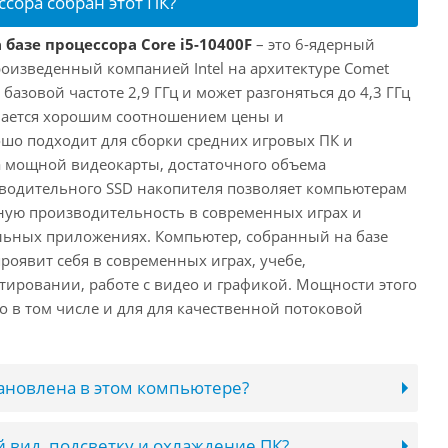
ссора собран этот ПК?
 базе процессора Core i5-10400F
– это 6-ядерный
роизведенный компанией Intel на архитектуре Comet
 базовой частоте 2,9 ГГц и может разгоняться до 4,3 ГГц
ичается хорошим соотношением цены и
шо подходит для сборки средних игровых ПК и
а мощной видеокарты, достаточного объема
водительного SSD накопителя позволяет компьютерам
ную производительность в современных играх и
льных приложениях. Компьютер, собранный на базе
проявит себя в современных играх, учебе,
ировании, работе с видео и графикой. Мощности этого
о в том числе и для для качественной потоковой
тановлена в этом компьютере?
 вид, подсветку и охлаждение ПК?