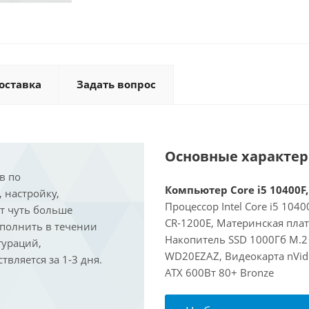
оставка
Задать вопрос
Основные характе
в по
Компьютер Core i5 10400F,
, настройку,
Процессор Intel Core i5 104
ит чуть больше
CR-1200E, Материнская пла
ыполнить в течении
Накопитель SSD 1000Гб M.2
гураций,
WD20EZAZ, Видеокарта nVidi
вляется за 1-3 дня.
ATX 600Вт 80+ Bronze