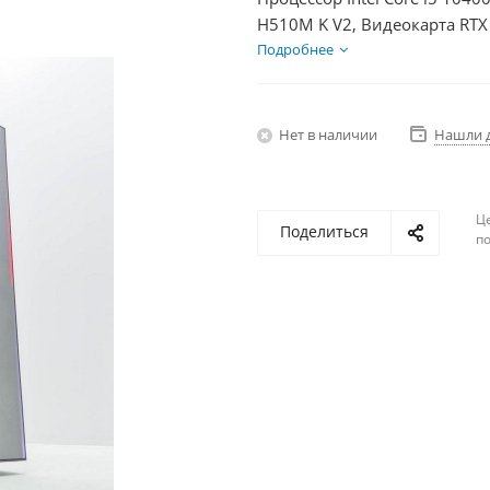
H510M K V2, Видеокарта RTX
HDD 2Тб, БП 600Вт
Подробнее
Нет в наличии
Нашли 
Ц
Поделиться
по