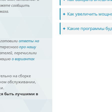
можете сообщить
каза.
Как увеличить мощно
Какие программы буд
иготовили
ответы на
нтересного
про нашу
ателей, перечислили
рмацию
о вариантах
ельно на сборке
йном обслуживании,
и.
ся быть лучшими в