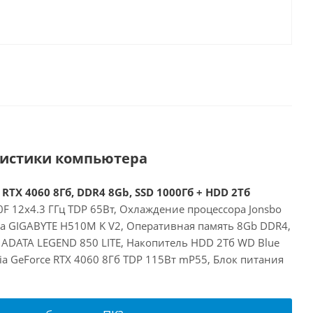
ристики компьютера
 RTX 4060 8Гб, DDR4 8Gb, SSD 1000Гб + HDD 2Тб
00F 12x4.3 ГГц TDP 65Вт, Охлаждение процессора Jonsbo
та GIGABYTE H510M K V2, Оперативная память 8Gb DDR4,
 ADATA LEGEND 850 LITE, Накопитель HDD 2Тб WD Blue
a GeForce RTX 4060 8Гб TDP 115Вт mP55, Блок питания