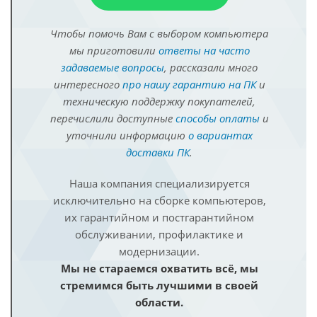
Чтобы помочь Вам с выбором компьютера
мы приготовили
ответы на часто
задаваемые вопросы
, рассказали много
интересного
про нашу гарантию на ПК
и
техническую поддержку покупателей,
перечислили доступные
способы оплаты
и
уточнили информацию
о вариантах
доставки ПК
.
Наша компания специализируется
исключительно на сборке компьютеров,
их гарантийном и постгарантийном
обслуживании, профилактике и
модернизации.
Мы не стараемся охватить всё, мы
стремимся быть лучшими в своей
области.