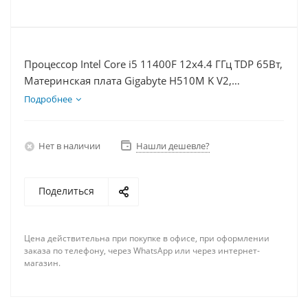
Процессор Intel Core i5 11400F 12x4.4 ГГц TDP 65Вт,
Материнская плата Gigabyte H510M K V2,
Видеокарта RX 6700XT 12Гб, Память DDR4 8Gb,
Подробнее
Диски SSD 1000Гб + HDD 1Тб, БП 600Вт
Нет в наличии
Нашли дешевле?
Поделиться
Цена действительна при покупке в офисе, при оформлении
заказа по телефону, через WhatsApp или через интернет-
магазин.