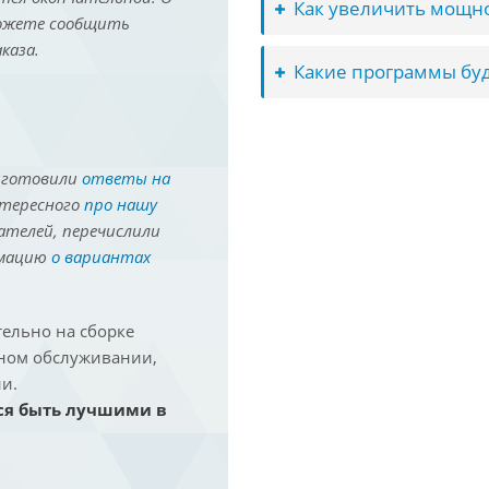
Как увеличить мощно
можете сообщить
каза.
Какие программы буд
иготовили
ответы на
нтересного
про нашу
ателей, перечислили
рмацию
о вариантах
ельно на сборке
йном обслуживании,
и.
ся быть лучшими в