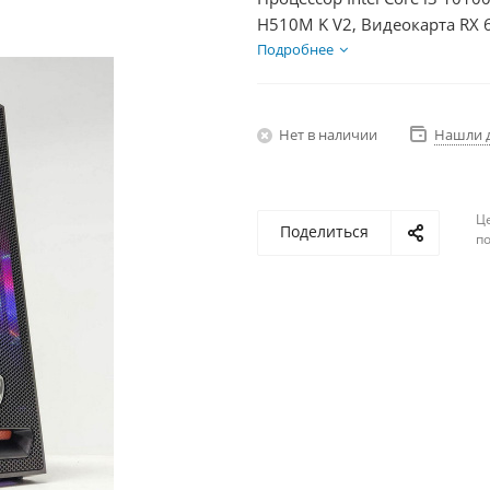
H510M K V2, Видеокарта RX 
HDD 2Тб, БП 600Вт
Подробнее
Нет в наличии
Нашли 
Ц
Поделиться
по