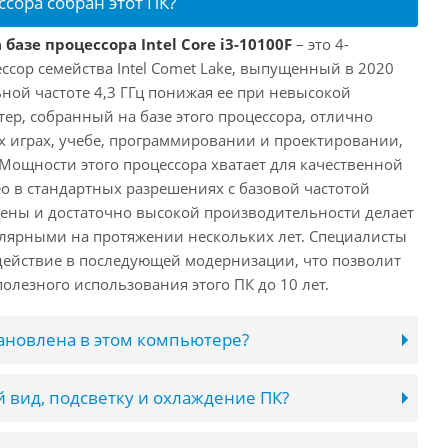
ссора собран этот ПК?
базе процессора Intel Core i3-10100F
– это 4-
ссор семейства Intel Comet Lake, выпущенный в 2020
ьной частоте 4,3 ГГц понижая ее при невысокой
ютер, собранный на базе этого процессора, отлично
х играх, учебе, программировании и проектировании,
 Мощности этого процессора хватает для качественной
о в стандартных разрешениях с базовой частотой
цены и достаточно высокой производительности делает
лярными на протяжении нескольких лет. Специалисты
ействие в последующей модернизации, что позволит
олезного использования этого ПК до 10 лет.
тановлена в этом компьютере?
 вид, подсветку и охлаждение ПК?