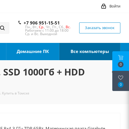
Войти
+7 906 951-15-51
Пн., Вт.,
Ср.
, Чт., Пт., Сб.,
Вс.
Заказать звонок
Работаем с 11:00 до 18:00
Ср. и Вс. Выходной
Домашние ПК
Все компьютеры
0
, SSD 1000Гб + HDD
0
. Купить в Томске
0F 8x4.3 ГГц TDP 65Вт, Материнская плата Gigabyte