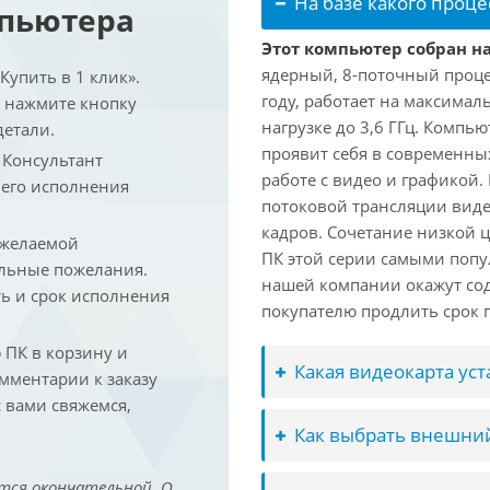
На базе какого проце
мпьютера
Этот компьютер собран на 
ядерный, 8-поточный проце
упить в 1 клик».
году, работает на максимал
и нажмите кнопку
нагрузке до 3,6 ГГц. Компь
детали.
проявит себя в современны
. Консультант
работе с видео и графикой.
 его исполнения
потоковой трансляции виде
кадров. Сочетание низкой 
 желаемой
ПК этой серии самыми попу
льные пожелания.
нашей компании окажут сод
ть и срок исполнения
покупателю продлить срок п
ПК в корзину и
Какая видеокарта ус
омментарии к заказу
 вами свяжемся,
Как выбрать внешний
тся окончательной. О