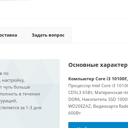
оставка
Задать вопрос
Основные характе
в по
Компьютер Core i3 10100F,
, настройку,
Процессор Intel Core i3 101
ит чуть больше
CD5L3 65Вт, Материнская пл
ыполнить в течении
DDR4, Накопитель SSD 1000
гураций,
WD20EZAZ, Видеокарта Rade
вляется за 1-3 дня.
600Вт