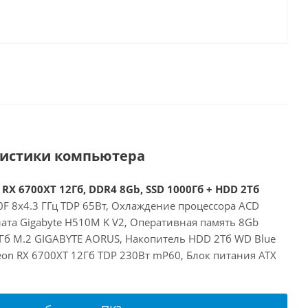
ристики компьютера
 RX 6700XT 12Гб, DDR4 8Gb, SSD 1000Гб + HDD 2Тб
00F 8x4.3 ГГц TDP 65Вт, Охлаждение процессора ACD
ата Gigabyte H510M K V2, Оперативная память 8Gb
Гб M.2 GIGABYTE AORUS, Накопитель HDD 2Тб WD Blue
on RX 6700XT 12Гб TDP 230Вт mP60, Блок питания ATX