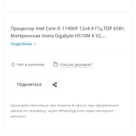
Процессор Intel Core i5 11400F 12x4.4 ГГц TDP 65Вт,
Материнская плата Gigabyte H510M K V2,
Видеокарта RX 6700XT 12Гб, Память DDR4 8Gb,
Подробнее
Диски SSD 1000Гб + HDD 2Тб, БП 600Вт
Нет в наличии
Нашли дешевле?
Поделиться
Цена действительна при покупке в офисе, при оформлении
заказа по телефону, через WhatsApp или через интернет-
магазин.