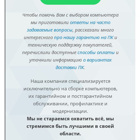
Чтобы помочь Вам с выбором компьютера
мы приготовили
ответы на часто
задаваемые вопросы
, рассказали много
интересного
про нашу гарантию на ПК
и
техническую поддержку покупателей,
перечислили доступные
способы оплаты
и
уточнили информацию
о вариантах
доставки ПК
.
Наша компания специализируется
исключительно на сборке компьютеров,
их гарантийном и постгарантийном
обслуживании, профилактике и
модернизации.
Мы не стараемся охватить всё, мы
стремимся быть лучшими в своей
области.