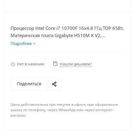
Процессор Intel Core i7 10700F 16x4.8 ГГц TDP 65Вт,
Материнская плата Gigabyte H510M K V2,
Видеокарта RX 6700 10Гб, Память DDR4 8Gb,
Подробнее
Диски SSD 1000Гб, БП 600Вт
Нет в наличии
Нашли дешевле?
Поделиться
Цена действительна при покупке в офисе, при оформлении
заказа по телефону, через WhatsApp или через интернет-
магазин.