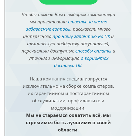
Чтобы помочь Вам с выбором компьютера
мы приготовили
ответы на часто
задаваемые вопросы
, рассказали много
интересного
про нашу гарантию на ПК
и
техническую поддержку покупателей,
перечислили доступные
способы оплаты
и
уточнили информацию
о вариантах
доставки ПК
.
Наша компания специализируется
исключительно на сборке компьютеров,
их гарантийном и постгарантийном
обслуживании, профилактике и
модернизации.
Мы не стараемся охватить всё, мы
стремимся быть лучшими в своей
области.