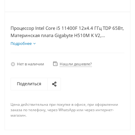
Процессор Intel Core i5 11400F 12x4.4 ГГц TDP 65Вт,
Материнская плата Gigabyte H510M K V2,
Видеокарта RX 6700 10Гб, Память DDR4 8Gb,
Подробнее
Диски SSD 1000Гб + HDD 1Тб, БП 600Вт
Нет в наличии
Нашли дешевле?
Поделиться
Цена действительна при покупке в офисе, при оформлении
заказа по телефону, через WhatsApp или через интернет-
магазин.