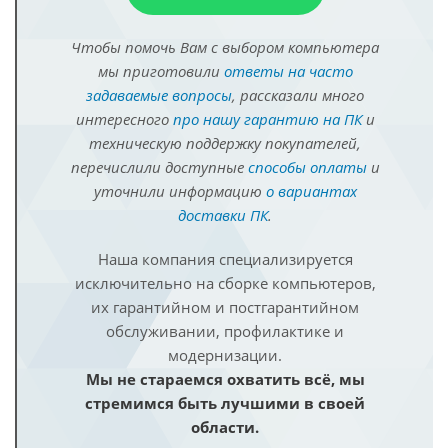
Чтобы помочь Вам с выбором компьютера
мы приготовили
ответы на часто
задаваемые вопросы
, рассказали много
интересного
про нашу гарантию на ПК
и
техническую поддержку покупателей,
перечислили доступные
способы оплаты
и
уточнили информацию
о вариантах
доставки ПК
.
Наша компания специализируется
исключительно на сборке компьютеров,
их гарантийном и постгарантийном
обслуживании, профилактике и
модернизации.
Мы не стараемся охватить всё, мы
стремимся быть лучшими в своей
области.