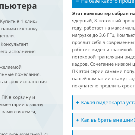
На базе какого проце
мпьютера
Этот компьютер собран на 
ядерный, 8-поточный проце
упить в 1 клик».
году, работает на максимал
и нажмите кнопку
нагрузке до 3,6 ГГц. Компь
детали.
проявит себя в современны
. Консультант
работе с видео и графикой.
 его исполнения
потоковой трансляции виде
кадров. Сочетание низкой 
 желаемой
ПК этой серии самыми попу
льные пожелания.
нашей компании окажут сод
ть и срок исполнения
покупателю продлить срок п
ПК в корзину и
Какая видеокарта ус
омментарии к заказу
 вами свяжемся,
Как выбрать внешний
тся окончательной. О