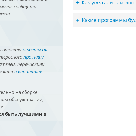
Как увеличить мощно
можете сообщить
каза.
Какие программы буд
иготовили
ответы на
нтересного
про нашу
ателей, перечислили
рмацию
о вариантах
ельно на сборке
йном обслуживании,
и.
ся быть лучшими в