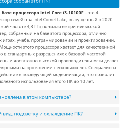
ссора собран этот ПК?
базе процессора Intel Core i3-10100F
– это 4-
ссор семейства Intel Comet Lake, выпущенный в 2020
ьной частоте 4,3 ГГц понижая ее при невысокой
ютер, собранный на базе этого процессора, отлично
х играх, учебе, программировании и проектировании,
 Мощности этого процессора хватает для качественной
о в стандартных разрешениях с базовой частотой
цены и достаточно высокой производительности делает
лярными на протяжении нескольких лет. Специалисты
ействие в последующей модернизации, что позволит
олезного использования этого ПК до 10 лет.
тановлена в этом компьютере?
 вид, подсветку и охлаждение ПК?