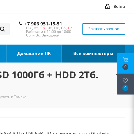
Войти
+7 906 951-15-51
Пн., Вт.,
Ср.
, Чт., Пт., Сб.,
Вс.
Заказать звонок
Работаем с 11:00 до 18:00
Ср. и Вс. Выходной
Домашние ПК
Все компьютеры
0
SD 1000Гб + HDD 2Тб.
0
Купить в Томске
0F 8x4.3 ГГц TDP 65Вт, Материнская плата Gigabyte