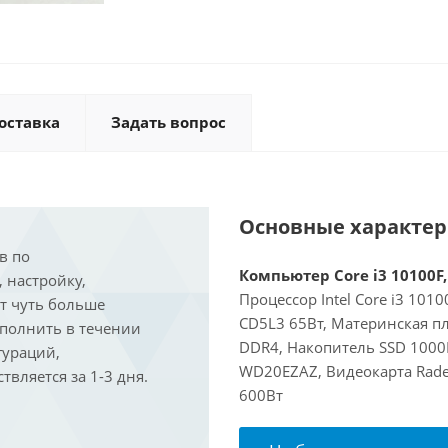
оставка
Задать вопрос
Основные характе
в по
Компьютер Core i3 10100F,
, настройку,
Процессор Intel Core i3 101
ит чуть больше
CD5L3 65Вт, Материнская пл
ыполнить в течении
DDR4, Накопитель SSD 1000
гураций,
WD20EZAZ, Видеокарта Rade
вляется за 1-3 дня.
600Вт