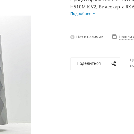
H510M K V2, Видеокарта RX 
HDD 2Тб, БП 600Вт
Подробнее
Нет в наличии
Нашли 
Ц
Поделиться
по