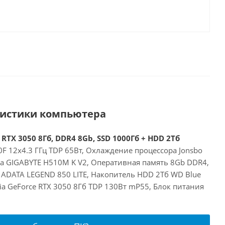
ристики компьютера
 RTX 3050 8Гб, DDR4 8Gb, SSD 1000Гб + HDD 2Тб
00F 12x4.3 ГГц TDP 65Вт, Охлаждение процессора Jonsbo
та GIGABYTE H510M K V2, Оперативная память 8Gb DDR4,
 ADATA LEGEND 850 LITE, Накопитель HDD 2Тб WD Blue
a GeForce RTX 3050 8Гб TDP 130Вт mP55, Блок питания