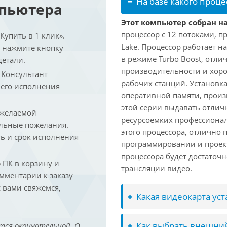
На базе какого проце
мпьютера
Этот компьютер собран на
процессор с 12 потоками, п
упить в 1 клик».
Lake. Процессор работает на
и нажмите кнопку
в режиме Turbo Boost, отл
детали.
производительности и хоро
. Консультант
рабочих станций. Установк
 его исполнения
оперативной памяти, произ
этой серии выдавать отлич
 желаемой
ресурсоемких профессиона
льные пожелания.
этого процессора, отлично 
ть и срок исполнения
программировании и проект
процессора будет достаточн
ПК в корзину и
трансляции видео.
омментарии к заказу
 вами свяжемся,
Какая видеокарта ус
Как выбрать внешний
тся окончательной. О