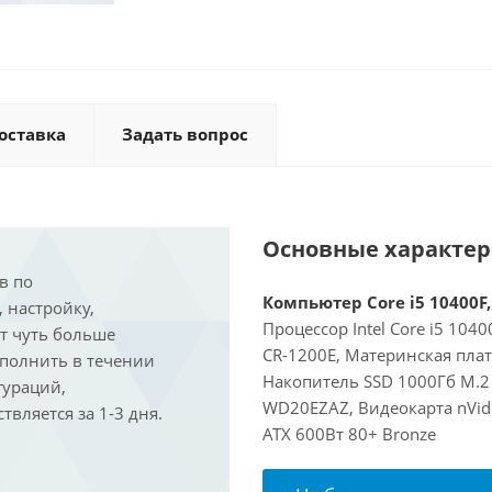
оставка
Задать вопрос
Основные характе
в по
Компьютер Core i5 10400F,
, настройку,
Процессор Intel Core i5 104
ит чуть больше
CR-1200E, Материнская пла
ыполнить в течении
Накопитель SSD 1000Гб M.2
гураций,
WD20EZAZ, Видеокарта nVidi
вляется за 1-3 дня.
ATX 600Вт 80+ Bronze