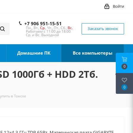
Войти
+7 906 951-15-51
Пн., Вт.,
Ср.
, Чт., Пт., Сб.,
Вс.
Заказать звонок
Работаем с 11:00 до 18:00
Ср. и Вс. Выходной
Домашние ПК
Все компьютеры
0
SD 1000Гб + HDD 2Тб.
0
Купить в Томске
00F 12x4.3 ГГц TDP 65Вт, Материнская плата GIGABYTE