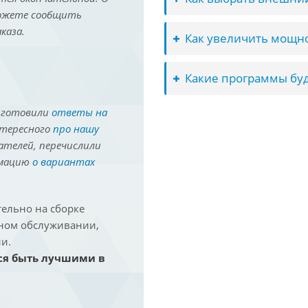
можете сообщить
каза.
Как увеличить мощно
Какие программы буд
иготовили
ответы на
нтересного
про нашу
ателей, перечислили
рмацию
о вариантах
ельно на сборке
йном обслуживании,
и.
ся быть лучшими в