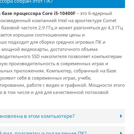
ссора собран этот ПК?
 базе процессора Core i5-10400F
– это 6-ядерный
роизведенный компанией Intel на архитектуре Comet
 базовой частоте 2,9 ГГц и может разгоняться до 4,3 ГГц
ичается хорошим соотношением цены и
шо подходит для сборки средних игровых ПК и
а мощной видеокарты, достаточного объема
водительного SSD накопителя позволяет компьютерам
ную производительность в современных играх и
льных приложениях. Компьютер, собранный на базе
проявит себя в современных играх, учебе,
ировании, работе с видео и графикой. Мощности этого
о в том числе и для для качественной потоковой
тановлена в этом компьютере?
 вид, подсветку и охлаждение ПК?