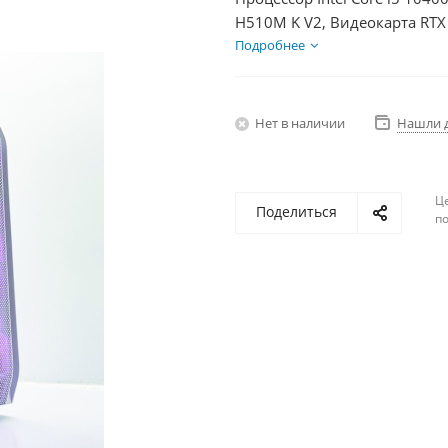
H510M K V2, Видеокарта RTX
HDD 2Тб, БП 600Вт
Подробнее
Нет в наличии
Нашли 
Ц
Поделиться
по