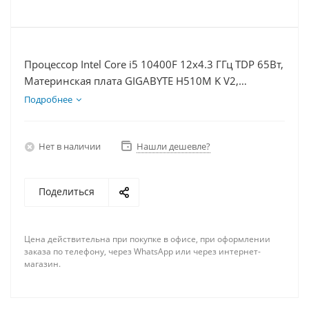
Процессор Intel Core i5 10400F 12x4.3 ГГц TDP 65Вт,
Материнская плата GIGABYTE H510M K V2,
Видеокарта RTX 4060 8Гб, Память DDR4 16Gb,
Подробнее
Диски SSD 1000Гб, БП 600Вт
Нет в наличии
Нашли дешевле?
Поделиться
Цена действительна при покупке в офисе, при оформлении
заказа по телефону, через WhatsApp или через интернет-
магазин.