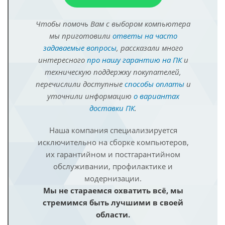
Чтобы помочь Вам с выбором компьютера
мы приготовили
ответы на часто
задаваемые вопросы
, рассказали много
интересного
про нашу гарантию на ПК
и
техническую поддержку покупателей,
перечислили доступные
способы оплаты
и
уточнили информацию
о вариантах
доставки ПК
.
Наша компания специализируется
исключительно на сборке компьютеров,
их гарантийном и постгарантийном
обслуживании, профилактике и
модернизации.
Мы не стараемся охватить всё, мы
стремимся быть лучшими в своей
области.