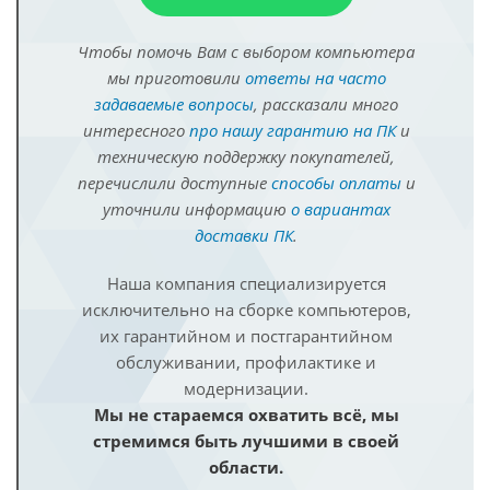
Чтобы помочь Вам с выбором компьютера
мы приготовили
ответы на часто
задаваемые вопросы
, рассказали много
интересного
про нашу гарантию на ПК
и
техническую поддержку покупателей,
перечислили доступные
способы оплаты
и
уточнили информацию
о вариантах
доставки ПК
.
Наша компания специализируется
исключительно на сборке компьютеров,
их гарантийном и постгарантийном
обслуживании, профилактике и
модернизации.
Мы не стараемся охватить всё, мы
стремимся быть лучшими в своей
области.