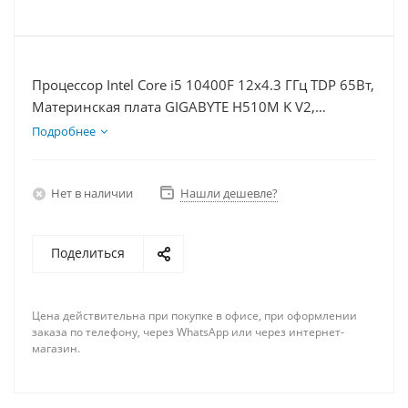
Процессор Intel Core i5 10400F 12x4.3 ГГц TDP 65Вт,
Материнская плата GIGABYTE H510M K V2,
Видеокарта RTX 4060 8Гб, Память DDR4 16Gb,
Подробнее
Диски SSD 1000Гб + HDD 1Тб, БП 600Вт
Нет в наличии
Нашли дешевле?
Поделиться
Цена действительна при покупке в офисе, при оформлении
заказа по телефону, через WhatsApp или через интернет-
магазин.