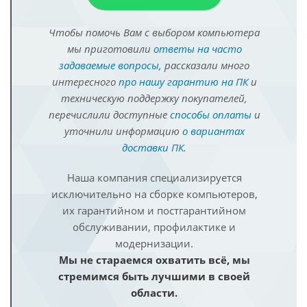
Чтобы помочь Вам с выбором компьютера
мы приготовили
ответы на часто
задаваемые вопросы
, рассказали много
интересного
про нашу гарантию на ПК
и
техническую поддержку покупателей,
перечислили доступные
способы оплаты
и
уточнили информацию
о вариантах
доставки ПК
.
Наша компания специализируется
исключительно на сборке компьютеров,
их гарантийном и постгарантийном
обслуживании, профилактике и
модернизации.
Мы не стараемся охватить всё, мы
стремимся быть лучшими в своей
области.