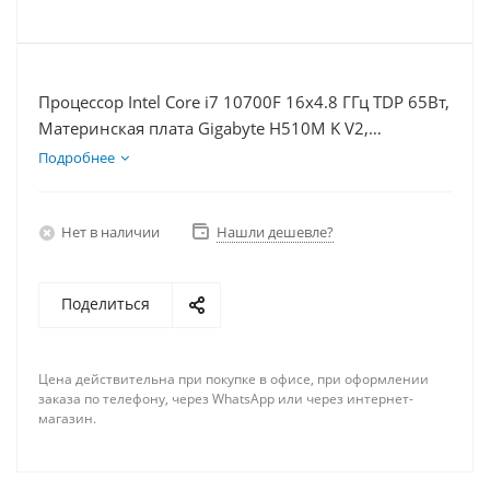
Процессор Intel Core i7 10700F 16x4.8 ГГц TDP 65Вт,
Материнская плата Gigabyte H510M K V2,
Видеокарта RTX 4060 8Гб, Память DDR4 16Gb,
Подробнее
Диски SSD 1000Гб + HDD 2Тб, БП 600Вт
Нет в наличии
Нашли дешевле?
Поделиться
Цена действительна при покупке в офисе, при оформлении
заказа по телефону, через WhatsApp или через интернет-
магазин.