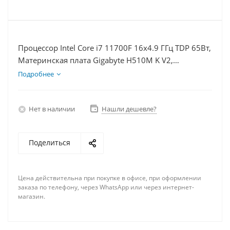
Процессор Intel Core i7 11700F 16x4.9 ГГц TDP 65Вт,
Материнская плата Gigabyte H510M K V2,
Видеокарта RX 6700 10Гб, Память DDR4 16Gb,
Подробнее
Диски SSD 1000Гб, БП 600Вт
Нет в наличии
Нашли дешевле?
Поделиться
Цена действительна при покупке в офисе, при оформлении
заказа по телефону, через WhatsApp или через интернет-
магазин.