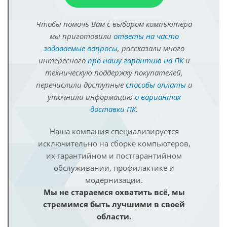
Чтобы помочь Вам с выбором компьютера
мы приготовили
ответы на часто
задаваемые вопросы
, рассказали много
интересного
про нашу гарантию на ПК
и
техническую поддержку покупателей,
перечислили доступные
способы оплаты
и
уточнили информацию
о вариантах
доставки ПК
.
Наша компания специализируется
исключительно на сборке компьютеров,
их гарантийном и постгарантийном
обслуживании, профилактике и
модернизации.
Мы не стараемся охватить всё, мы
стремимся быть лучшими в своей
области.