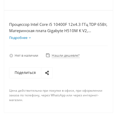
Процессор Intel Core i5 10400F 12x4.3 ГГц TDP 65Вт,
Материнская плата Gigabyte H510M K V2,
Видеокарта RX 6700 10Гб, Память DDR4 16Gb,
Подробнее
Диски SSD 1000Гб + HDD 1Тб, БП 600Вт
Нет в наличии
Нашли дешевле?
Поделиться
Цена действительна при покупке в офисе, при оформлении
заказа по телефону, через WhatsApp или через интернет-
магазин.