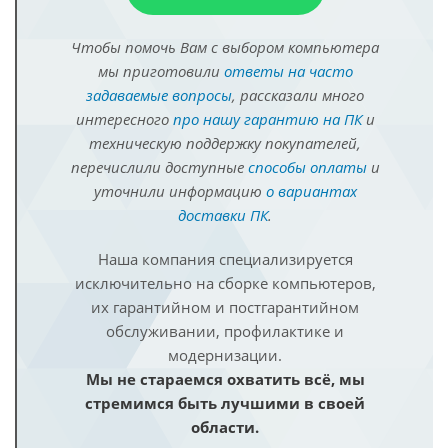
Чтобы помочь Вам с выбором компьютера
мы приготовили
ответы на часто
задаваемые вопросы
, рассказали много
интересного
про нашу гарантию на ПК
и
техническую поддержку покупателей,
перечислили доступные
способы оплаты
и
уточнили информацию
о вариантах
доставки ПК
.
Наша компания специализируется
исключительно на сборке компьютеров,
их гарантийном и постгарантийном
обслуживании, профилактике и
модернизации.
Мы не стараемся охватить всё, мы
стремимся быть лучшими в своей
области.