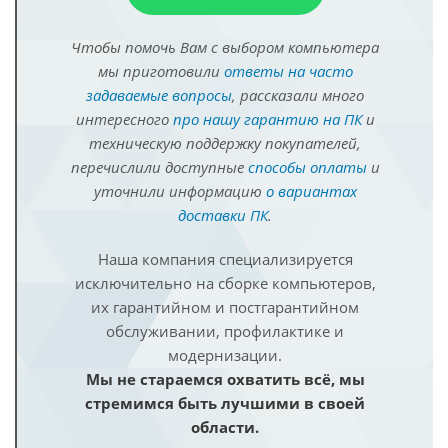
Чтобы помочь Вам с выбором компьютера
мы приготовили
ответы на часто
задаваемые вопросы
, рассказали много
интересного
про нашу гарантию на ПК
и
техническую поддержку покупателей,
перечислили доступные
способы оплаты
и
уточнили информацию
о вариантах
доставки ПК
.
Наша компания специализируется
исключительно на сборке компьютеров,
их гарантийном и постгарантийном
обслуживании, профилактике и
модернизации.
Мы не стараемся охватить всё, мы
стремимся быть лучшими в своей
области.