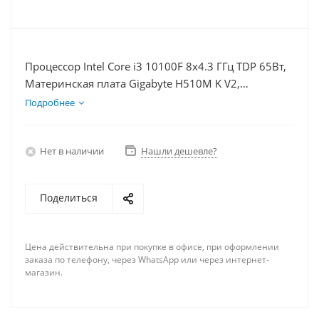
Процессор Intel Core i3 10100F 8x4.3 ГГц TDP 65Вт,
Материнская плата Gigabyte H510M K V2,
Видеокарта RTX 3060 8Гб, Память DDR4 16Gb,
Подробнее
Диски SSD 1000Гб, БП 600Вт
Нет в наличии
Нашли дешевле?
Поделиться
Цена действительна при покупке в офисе, при оформлении
заказа по телефону, через WhatsApp или через интернет-
магазин.