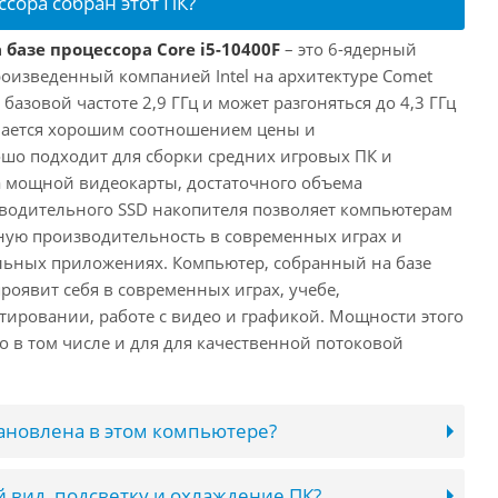
ссора собран этот ПК?
 базе процессора Core i5-10400F
– это 6-ядерный
роизведенный компанией Intel на архитектуре Comet
 базовой частоте 2,9 ГГц и может разгоняться до 4,3 ГГц
ичается хорошим соотношением цены и
шо подходит для сборки средних игровых ПК и
а мощной видеокарты, достаточного объема
водительного SSD накопителя позволяет компьютерам
ную производительность в современных играх и
льных приложениях. Компьютер, собранный на базе
проявит себя в современных играх, учебе,
ировании, работе с видео и графикой. Мощности этого
о в том числе и для для качественной потоковой
тановлена в этом компьютере?
 вид, подсветку и охлаждение ПК?