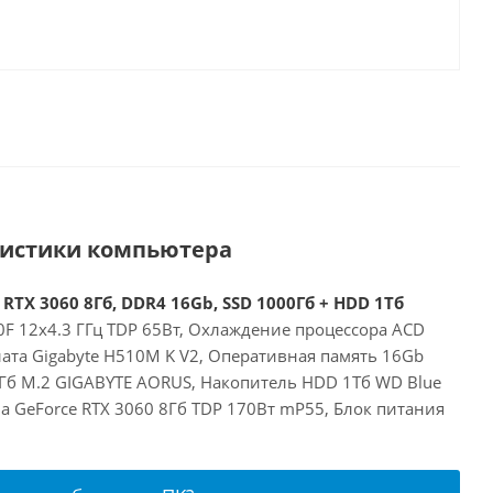
ристики компьютера
 RTX 3060 8Гб, DDR4 16Gb, SSD 1000Гб + HDD 1Тб
00F 12x4.3 ГГц TDP 65Вт, Охлаждение процессора ACD
ата Gigabyte H510M K V2, Оперативная память 16Gb
Гб M.2 GIGABYTE AORUS, Накопитель HDD 1Тб WD Blue
a GeForce RTX 3060 8Гб TDP 170Вт mP55, Блок питания