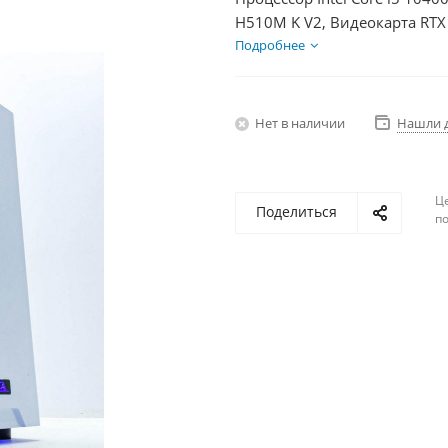
H510M K V2, Видеокарта RTX
HDD 1Тб, БП 600Вт
Подробнее
Нет в наличии
Нашли 
Ц
Поделиться
по