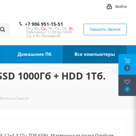
Войти
+7 906 951-15-51
Пн., Вт.,
Ср.
, Чт., Пт., Сб.,
Вс.
Заказать звонок
Работаем с 11:00 до 18:00
Ср. и Вс. Выходной
Домашние ПК
Все компьютеры
0
SSD 1000Гб + HDD 1Тб.
0
 Купить в Томске
0F 12x4.3 ГГц TDP 65Вт, Материнская плата Gigabyte