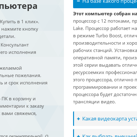
На базе какого проце
мпьютера
Этот компьютер собран на
процессор с 12 потоками, п
упить в 1 клик».
Lake. Процессор работает на
и нажмите кнопку
в режиме Turbo Boost, отл
детали.
производительности и хоро
. Консультант
рабочих станций. Установк
 его исполнения
оперативной памяти, произ
этой серии выдавать отлич
 желаемой
ресурсоемких профессиона
льные пожелания.
этого процессора, отлично 
ть и срок исполнения
программировании и проект
процессора будет достаточн
ПК в корзину и
трансляции видео.
омментарии к заказу
 вами свяжемся,
Какая видеокарта ус
Как выбрать внешний
тся окончательной. О