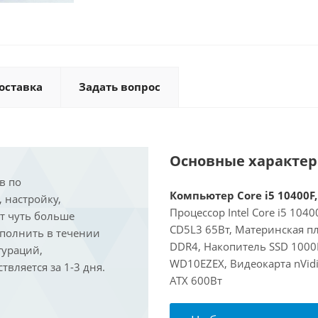
оставка
Задать вопрос
Основные характе
в по
Компьютер Core i5 10400F,
, настройку,
Процессор Intel Core i5 104
ит чуть больше
CD5L3 65Вт, Материнская пл
ыполнить в течении
DDR4, Накопитель SSD 1000
гураций,
WD10EZEX, Видеокарта nVidi
вляется за 1-3 дня.
ATX 600Вт