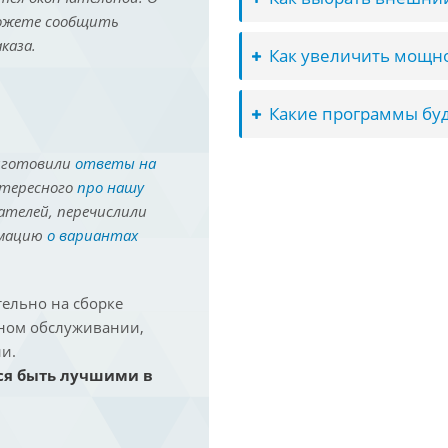
можете сообщить
каза.
Как увеличить мощно
Какие программы буд
иготовили
ответы на
нтересного
про нашу
ателей, перечислили
рмацию
о вариантах
ельно на сборке
йном обслуживании,
и.
ся быть лучшими в