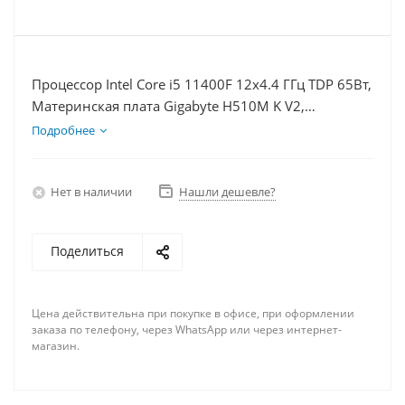
Процессор Intel Core i5 11400F 12x4.4 ГГц TDP 65Вт,
Материнская плата Gigabyte H510M K V2,
Видеокарта RTX 3060 8Гб, Память DDR4 16Gb,
Подробнее
Диски SSD 1000Гб + HDD 2Тб, БП 600Вт
Нет в наличии
Нашли дешевле?
Поделиться
Цена действительна при покупке в офисе, при оформлении
заказа по телефону, через WhatsApp или через интернет-
магазин.