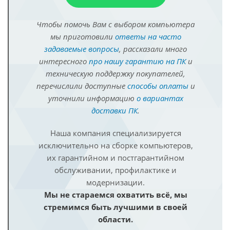
Чтобы помочь Вам с выбором компьютера
мы приготовили
ответы на часто
задаваемые вопросы
, рассказали много
интересного
про нашу гарантию на ПК
и
техническую поддержку покупателей,
перечислили доступные
способы оплаты
и
уточнили информацию
о вариантах
доставки ПК
.
Наша компания специализируется
исключительно на сборке компьютеров,
их гарантийном и постгарантийном
обслуживании, профилактике и
модернизации.
Мы не стараемся охватить всё, мы
стремимся быть лучшими в своей
области.