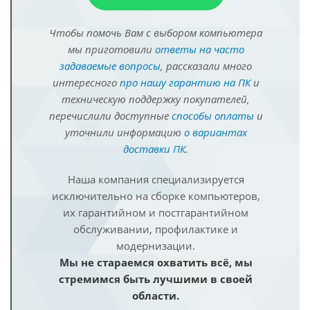
Чтобы помочь Вам с выбором компьютера
мы приготовили
ответы на часто
задаваемые вопросы
, рассказали много
интересного
про нашу гарантию на ПК
и
техническую поддержку покупателей,
перечислили доступные
способы оплаты
и
уточнили информацию
о вариантах
доставки ПК
.
Наша компания специализируется
исключительно на сборке компьютеров,
их гарантийном и постгарантийном
обслуживании, профилактике и
модернизации.
Мы не стараемся охватить всё, мы
стремимся быть лучшими в своей
области.