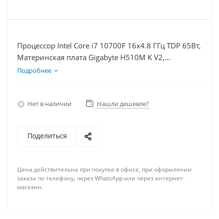
Процессор Intel Core i7 10700F 16x4.8 ГГц TDP 65Вт,
Материнская плата Gigabyte H510M K V2,
Видеокарта RTX 3060 12Гб, Память DDR4 16Gb,
Подробнее
Диски SSD 1000Гб, БП 600Вт
Нет в наличии
Нашли дешевле?
Поделиться
Цена действительна при покупке в офисе, при оформлении
заказа по телефону, через WhatsApp или через интернет-
магазин.