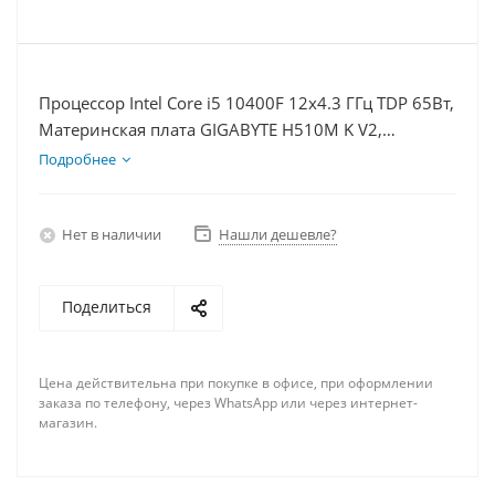
Процессор Intel Core i5 10400F 12x4.3 ГГц TDP 65Вт,
Материнская плата GIGABYTE H510M K V2,
Видеокарта RTX 4060Ti 8Гб, Память DDR4 64Gb,
Подробнее
Диски SSD 1000Гб + HDD 1Тб, БП 600Вт
Нет в наличии
Нашли дешевле?
Поделиться
Цена действительна при покупке в офисе, при оформлении
заказа по телефону, через WhatsApp или через интернет-
магазин.