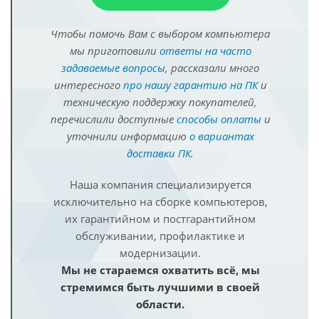
Чтобы помочь Вам с выбором компьютера
мы приготовили
ответы на часто
задаваемые вопросы
, рассказали много
интересного
про нашу гарантию на ПК
и
техническую поддержку покупателей,
перечислили доступные
способы оплаты
и
уточнили информацию
о вариантах
доставки ПК
.
Наша компания специализируется
исключительно на сборке компьютеров,
их гарантийном и постгарантийном
обслуживании, профилактике и
модернизации.
Мы не стараемся охватить всё, мы
стремимся быть лучшими в своей
области.