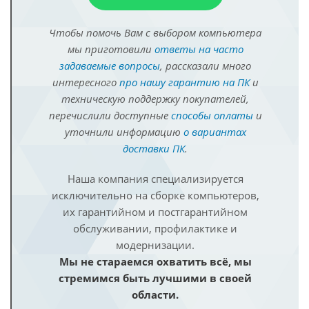
Чтобы помочь Вам с выбором компьютера
мы приготовили
ответы на часто
задаваемые вопросы
, рассказали много
интересного
про нашу гарантию на ПК
и
техническую поддержку покупателей,
перечислили доступные
способы оплаты
и
уточнили информацию
о вариантах
доставки ПК
.
Наша компания специализируется
исключительно на сборке компьютеров,
их гарантийном и постгарантийном
обслуживании, профилактике и
модернизации.
Мы не стараемся охватить всё, мы
стремимся быть лучшими в своей
области.