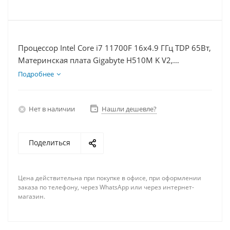
Процессор Intel Core i7 11700F 16x4.9 ГГц TDP 65Вт,
Материнская плата Gigabyte H510M K V2,
Видеокарта RTX 4060Ti 8Гб, Память DDR4 64Gb,
Подробнее
Диски SSD 1000Гб + HDD 2Тб, БП 600Вт
Нет в наличии
Нашли дешевле?
Поделиться
Цена действительна при покупке в офисе, при оформлении
заказа по телефону, через WhatsApp или через интернет-
магазин.