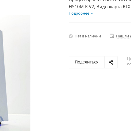
H510M K V2, Видеокарта RTX
БП 600Вт
Подробнее
Нет в наличии
Нашли 
Ц
Поделиться
по