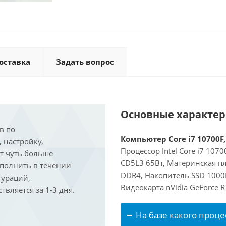
оставка
Задать вопрос
Основные характе
в по
Компьютер Core i7 10700F,
, настройку,
Процессор Intel Core i7 107
ит чуть больше
CD5L3 65Вт, Материнская п
ыполнить в течении
DDR4, Накопитель SSD 1000Г
гураций,
Видеокарта nVidia GeForce 
вляется за 1-3 дня.
На базе какого проце