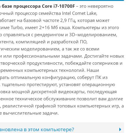
 базе процессора Core i7-10700F
– это невероятно
ный процессор семейства Intel Comet Lake,
ботает на базовой частоте 2,9 ГГц, которая может
жиме Turbo, имеет 2+16 Мб кэша. Компьютеры из этого
ко справляться с рендерингом и 3D–моделированием,
тента, компиляцией и разработкой ПО,
ическим моделированием, а так же со всеми
или профессиональными задачами. Достигайте новых
творческой продуктивности, побеждайте соперников и
временных компьютерных технологий. Наши
рать оптимальную конфигурацию, соберут ПК из
 тщательно протестируют, установят операционную
ановка мощной дискретной видеокарты, последующая
енное техническое обслуживание позволит вам долгие
, реалистичной графикой топовых компьютерных игр, а
ые вычислительные задачи.
тановлена в этом компьютере?