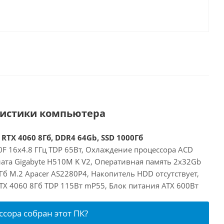
ристики компьютера
 RTX 4060 8Гб, DDR4 64Gb, SSD 1000Гб
00F 16x4.8 ГГц TDP 65Вт, Охлаждение процессора ACD
лата Gigabyte H510M K V2, Оперативная память 2x32Gb
б M.2 Apacer AS2280P4, Накопитель HDD отсутствует,
RTX 4060 8Гб TDP 115Вт mP55, Блок питания ATX 600Вт
ссора собран этот ПК?