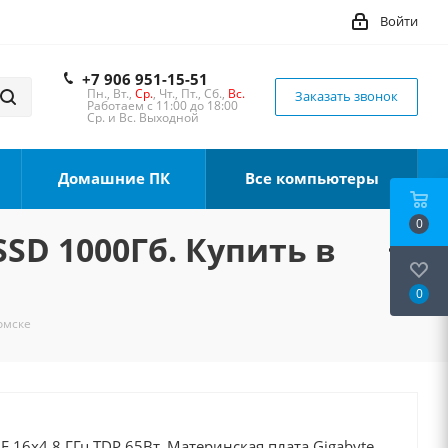
Войти
+7 906 951-15-51
Пн., Вт.,
Ср.
, Чт., Пт., Сб.,
Вс.
Заказать звонок
Работаем с 11:00 до 18:00
Ср. и Вс. Выходной
Домашние ПК
Все компьютеры
0
SSD 1000Гб. Купить в
0
Томске
0F 16x4.8 ГГц TDP 65Вт, Материнская плата Gigabyte