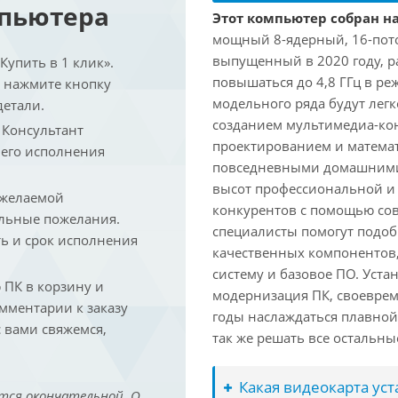
мпьютера
Этот компьютер собран на
мощный 8-ядерный, 16-поточ
выпущенный в 2020 году, ра
упить в 1 клик».
повышаться до 4,8 ГГц в ре
и нажмите кнопку
модельного ряда будут лег
детали.
созданием мультимедиа-кон
. Консультант
проектированием и математ
 его исполнения
повседневными домашними 
высот профессиональной и 
 желаемой
конкурентов с помощью со
льные пожелания.
специалисты помогут подоб
ть и срок исполнения
качественных компонентов,
систему и базовое ПО. Уст
ПК в корзину и
модернизация ПК, своеврем
омментарии к заказу
годы наслаждаться плавной
 вами свяжемся,
так же решать все остальн
Какая видеокарта ус
тся окончательной. О