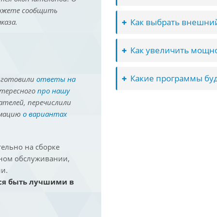
можете сообщить
Как выбрать внешний
каза.
Как увеличить мощно
Какие программы буд
иготовили
ответы на
нтересного
про нашу
ателей, перечислили
рмацию
о вариантах
ельно на сборке
йном обслуживании,
и.
ся быть лучшими в