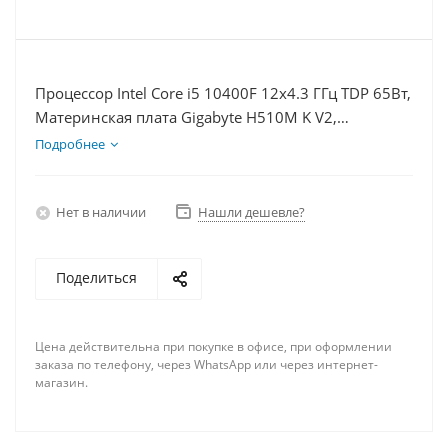
Процессор Intel Core i5 10400F 12x4.3 ГГц TDP 65Вт,
Материнская плата Gigabyte H510M K V2,
Видеокарта RX 6700 10Гб, Память DDR4 64Gb,
Подробнее
Диски SSD 1000Гб, БП 600Вт
Нет в наличии
Нашли дешевле?
Поделиться
Цена действительна при покупке в офисе, при оформлении
заказа по телефону, через WhatsApp или через интернет-
магазин.