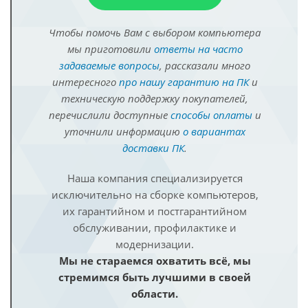
Чтобы помочь Вам с выбором компьютера
мы приготовили
ответы на часто
задаваемые вопросы
, рассказали много
интересного
про нашу гарантию на ПК
и
техническую поддержку покупателей,
перечислили доступные
способы оплаты
и
уточнили информацию
о вариантах
доставки ПК
.
Наша компания специализируется
исключительно на сборке компьютеров,
их гарантийном и постгарантийном
обслуживании, профилактике и
модернизации.
Мы не стараемся охватить всё, мы
стремимся быть лучшими в своей
области.