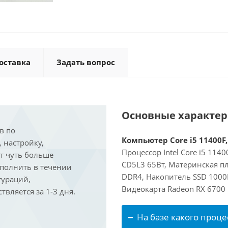
оставка
Задать вопрос
Основные характе
в по
Компьютер Core i5 11400F,
, настройку,
Процессор Intel Core i5 114
ит чуть больше
CD5L3 65Вт, Материнская п
ыполнить в течении
DDR4, Накопитель SSD 1000
гураций,
Видеокарта Radeon RX 6700
вляется за 1-3 дня.
На базе какого проце