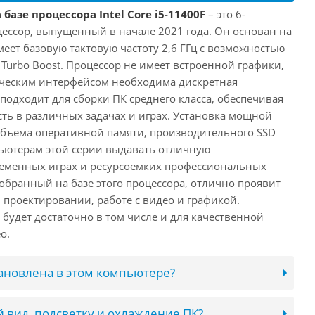
базе процессора Intel Core i5-11400F
– это 6-
ессор, выпущенный в начале 2021 года. Он основан на
имеет базовую тактовую частоту 2,6 ГГц с возможностью
е Turbo Boost. Процессор не имеет встроенной графики,
ическим интерфейсом необходима дискретная
 подходит для сборки ПК среднего класса, обеспечивая
ь в различных задачах и играх. Установка мощной
объема оперативной памяти, производительного SSD
ьютерам этой серии выдавать отличную
ременных играх и ресурсоемких профессиональных
обранный на базе этого процессора, отлично проявит
 проектировании, работе с видео и графикой.
будет достаточно в том числе и для качественной
о.
тановлена в этом компьютере?
 вид, подсветку и охлаждение ПК?