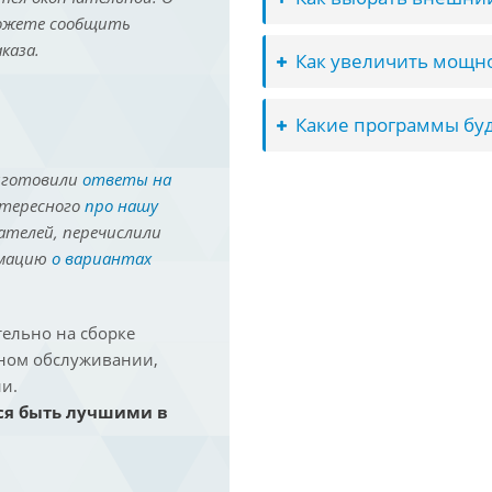
можете сообщить
каза.
Как увеличить мощно
Какие программы буд
иготовили
ответы на
нтересного
про нашу
ателей, перечислили
рмацию
о вариантах
ельно на сборке
йном обслуживании,
и.
ся быть лучшими в