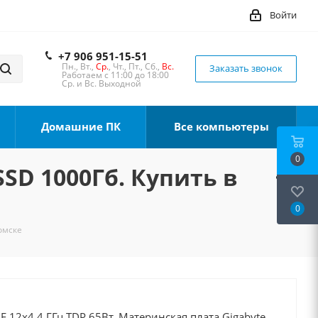
Войти
+7 906 951-15-51
Пн., Вт.,
Ср.
, Чт., Пт., Сб.,
Вс.
Заказать звонок
Работаем с 11:00 до 18:00
Ср. и Вс. Выходной
Домашние ПК
Все компьютеры
0
SSD 1000Гб. Купить в
0
Томске
0F 12x4.4 ГГц TDP 65Вт, Материнская плата Gigabyte