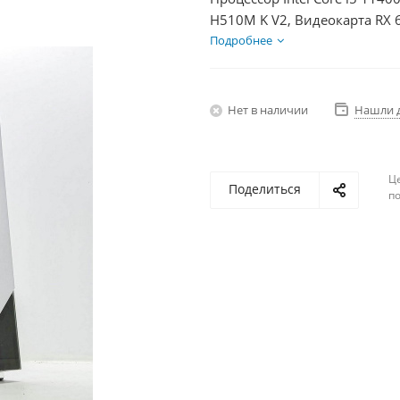
H510M K V2, Видеокарта RX 
БП 600Вт
Подробнее
Нет в наличии
Нашли 
Ц
Поделиться
по