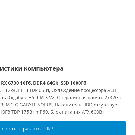
ристики компьютера
 RX 6700 10Гб, DDR4 64Gb, SSD 1000Гб
00F 12x4.4 ГГц TDP 65Вт, Охлаждение процессора ACD
лата Gigabyte H510M K V2, Оперативная память 2x32Gb
Гб M.2 GIGABYTE AORUS, Накопитель HDD отсутствует,
 10Гб TDP 175Вт mP60, Блок питания ATX 600Вт
ссора собран этот ПК?