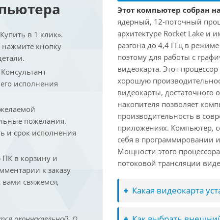
мпьютера
Этот компьютер собран на 
ядерный, 12-поточный проц
архитектуре Rocket Lake и 
упить в 1 клик».
разгона до 4,4 ГГц в режим
и нажмите кнопку
поэтому для работы с граф
детали.
видеокарта. Этот процессор
. Консультант
хорошую производительност
 его исполнения
видеокарты, достаточного 
накопителя позволяет комп
 желаемой
производительность в сов
льные пожелания.
приложениях. Компьютер, с
ть и срок исполнения
себя в программировании и
Мощности этого процессора 
ПК в корзину и
потоковой трансляции виде
омментарии к заказу
 вами свяжемся,
Какая видеокарта ус
Как выбрать внешний
тся окончательной. О