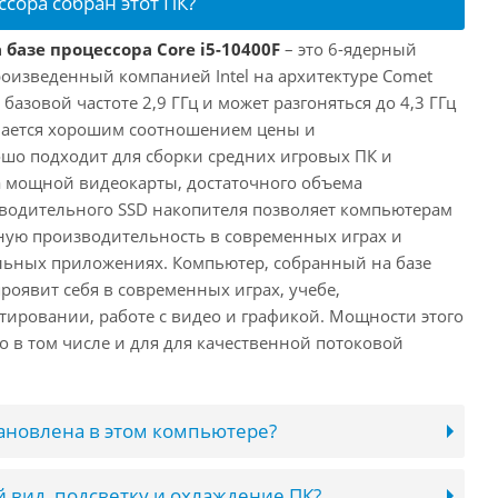
ссора собран этот ПК?
 базе процессора Core i5-10400F
– это 6-ядерный
роизведенный компанией Intel на архитектуре Comet
 базовой частоте 2,9 ГГц и может разгоняться до 4,3 ГГц
ичается хорошим соотношением цены и
шо подходит для сборки средних игровых ПК и
а мощной видеокарты, достаточного объема
водительного SSD накопителя позволяет компьютерам
ную производительность в современных играх и
льных приложениях. Компьютер, собранный на базе
проявит себя в современных играх, учебе,
ировании, работе с видео и графикой. Мощности этого
о в том числе и для для качественной потоковой
тановлена в этом компьютере?
 вид, подсветку и охлаждение ПК?