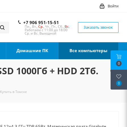
Войти
+7 906 951-15-51
Пн., Вт.,
Ср.
, Чт., Пт., Сб.,
Вс.
Заказать звонок
Работаем с 11:00 до 18:00
Ср. и Вс. Выходной
Домашние ПК
Все компьютеры
0
SSD 1000Гб + HDD 2Тб.
0
 Купить в Томске
0F 12x4.3 ГГц TDP 65Вт, Материнская плата Gigabyte