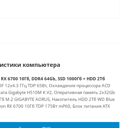
ристики компьютера
 RX 6700 10Гб, DDR4 64Gb, SSD 1000Гб + HDD 2Тб
00F 12x4.3 ГГц TDP 65Вт, Охлаждение процессора ACD
лата Gigabyte H510M K V2, Оперативная память 2x32Gb
Гб M.2 GIGABYTE AORUS, Накопитель HDD 2Тб WD Blue
on RX 6700 10Гб TDP 175Вт mP60, Блок питания ATX