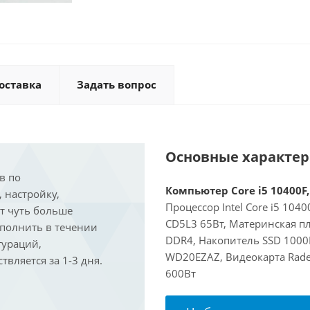
оставка
Задать вопрос
Основные характе
в по
Компьютер Core i5 10400F,
, настройку,
Процессор Intel Core i5 104
ит чуть больше
CD5L3 65Вт, Материнская п
ыполнить в течении
DDR4, Накопитель SSD 1000
гураций,
WD20EZAZ, Видеокарта Rade
вляется за 1-3 дня.
600Вт