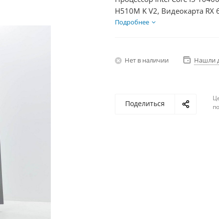
H510M K V2, Видеокарта RX 
HDD 2Тб, БП 600Вт
Подробнее
Нет в наличии
Нашли 
Ц
Поделиться
по