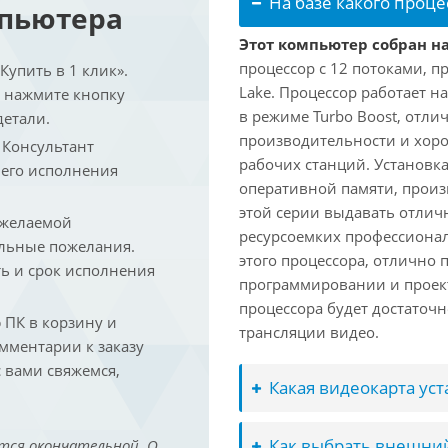
На базе какого проце
мпьютера
Этот компьютер собран на
процессор с 12 потоками, п
упить в 1 клик».
Lake. Процессор работает на
и нажмите кнопку
в режиме Turbo Boost, отл
детали.
производительности и хоро
. Консультант
рабочих станций. Установк
 его исполнения
оперативной памяти, произ
этой серии выдавать отлич
 желаемой
ресурсоемких профессиона
льные пожелания.
этого процессора, отлично 
ть и срок исполнения
программировании и проект
процессора будет достаточн
ПК в корзину и
трансляции видео.
омментарии к заказу
 вами свяжемся,
Какая видеокарта ус
Как выбрать внешний
тся окончательной. О