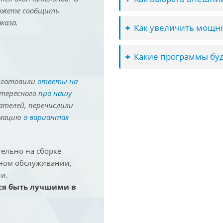
можете сообщить
каза.
Как увеличить мощно
Какие программы буд
иготовили
ответы на
нтересного
про нашу
ателей, перечислили
рмацию
о вариантах
ельно на сборке
йном обслуживании,
и.
ся быть лучшими в