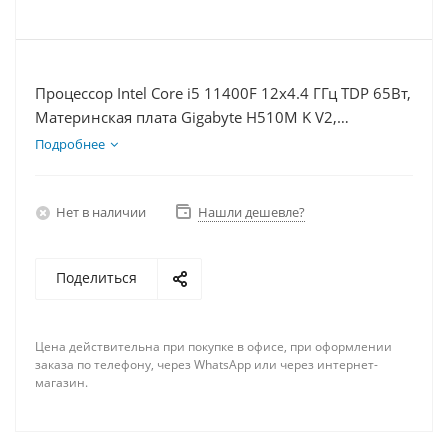
Процессор Intel Core i5 11400F 12x4.4 ГГц TDP 65Вт,
Материнская плата Gigabyte H510M K V2,
Видеокарта RTX 3060 12Гб, Память DDR4 64Gb,
Подробнее
Диски SSD 1000Гб + HDD 2Тб, БП 600Вт
Нет в наличии
Нашли дешевле?
Поделиться
Цена действительна при покупке в офисе, при оформлении
заказа по телефону, через WhatsApp или через интернет-
магазин.