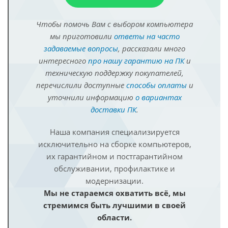
Чтобы помочь Вам с выбором компьютера
мы приготовили
ответы на часто
задаваемые вопросы
, рассказали много
интересного
про нашу гарантию на ПК
и
техническую поддержку покупателей,
перечислили доступные
способы оплаты
и
уточнили информацию
о вариантах
доставки ПК
.
Наша компания специализируется
исключительно на сборке компьютеров,
их гарантийном и постгарантийном
обслуживании, профилактике и
модернизации.
Мы не стараемся охватить всё, мы
стремимся быть лучшими в своей
области.