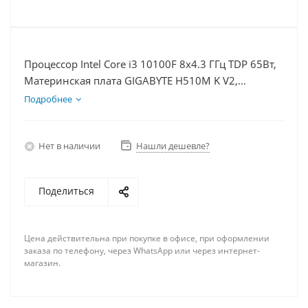
Процессор Intel Core i3 10100F 8x4.3 ГГц TDP 65Вт,
Материнская плата GIGABYTE H510M K V2,
Видеокарта RTX 3050 8Гб, Память DDR4 64Gb,
Подробнее
Диски SSD 1000Гб + HDD 2Тб, БП 600Вт
Нет в наличии
Нашли дешевле?
Поделиться
Цена действительна при покупке в офисе, при оформлении
заказа по телефону, через WhatsApp или через интернет-
магазин.