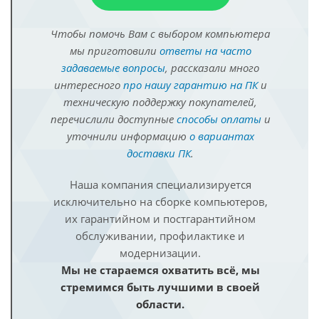
Чтобы помочь Вам с выбором компьютера
мы приготовили
ответы на часто
задаваемые вопросы
, рассказали много
интересного
про нашу гарантию на ПК
и
техническую поддержку покупателей,
перечислили доступные
способы оплаты
и
уточнили информацию
о вариантах
доставки ПК
.
Наша компания специализируется
исключительно на сборке компьютеров,
их гарантийном и постгарантийном
обслуживании, профилактике и
модернизации.
Мы не стараемся охватить всё, мы
стремимся быть лучшими в своей
области.