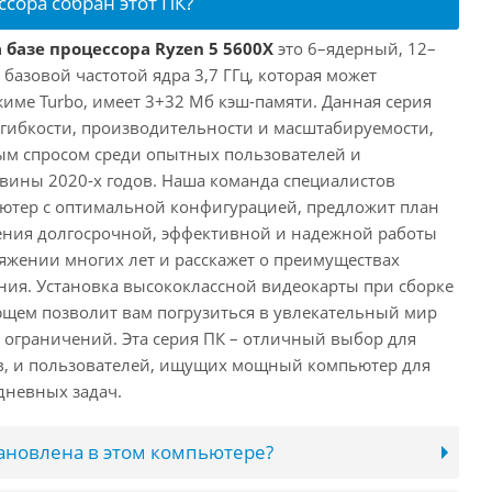
ссора собран этот ПК?
 базе процессора Ryzen 5 5600X
это 6–ядерный, 12–
 базовой частотой ядра 3,7 ГГц, которая может
жиме Turbo, имеет 3+32 Мб кэш-памяти. Данная серия
й гибкости, производительности и масштабируемости,
ым спросом среди опытных пользователей и
овины 2020-х годов. Наша команда специалистов
ютер с оптимальной конфигурацией, предложит план
ения долгосрочной, эффективной и надежной работы
яжении многих лет и расскажет о преимуществах
ия. Установка высококлассной видеокарты при сборке
щем позволит вам погрузиться в увлекательный мир
о ограничений. Эта серия ПК – отличный выбор для
в, и пользователей, ищущих мощный компьютер для
дневных задач.
тановлена в этом компьютере?