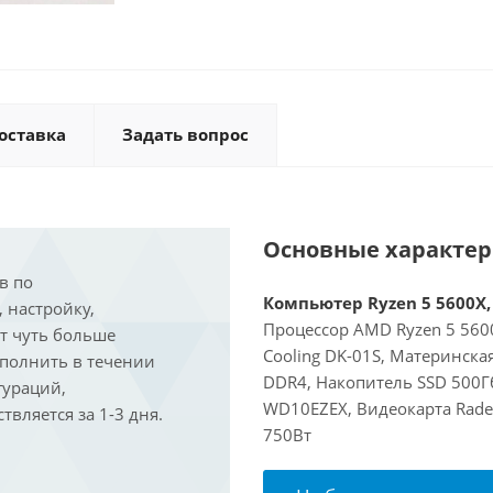
оставка
Задать вопрос
Основные характе
в по
Компьютер Ryzen 5 5600X, 
, настройку,
Процессор AMD Ryzen 5 5600
ит чуть больше
Cooling DK-01S, Материнска
ыполнить в течении
DDR4, Накопитель SSD 500Г
гураций,
WD10EZEX, Видеокарта Rade
вляется за 1-3 дня.
750Вт