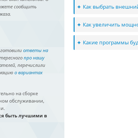
Как выбрать внешний
можете сообщить
каза.
Как увеличить мощно
Какие программы буд
иготовили
ответы на
нтересного
про нашу
ателей, перечислили
рмацию
о вариантах
ельно на сборке
йном обслуживании,
и.
ся быть лучшими в