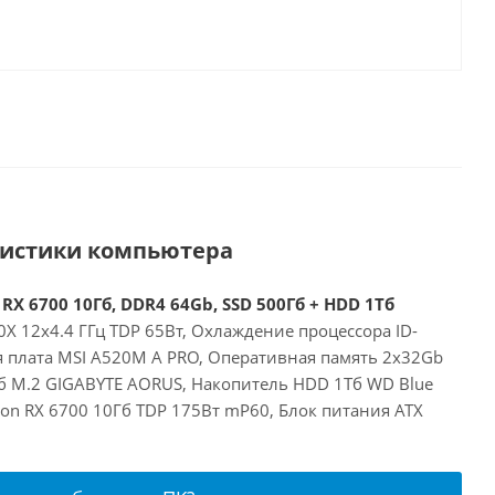
ристики компьютера
RX 6700 10Гб, DDR4 64Gb, SSD 500Гб + HDD 1Тб
X 12x4.4 ГГц TDP 65Вт, Охлаждение процессора ID-
я плата MSI A520M A PRO, Оперативная память 2x32Gb
б M.2 GIGABYTE AORUS, Накопитель HDD 1Тб WD Blue
on RX 6700 10Гб TDP 175Вт mP60, Блок питания ATX