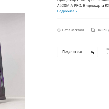
A520M A PRO, Видеокарта RX
HDD 1Тб, БП 750Вт
Подробнее
Нет в наличии
Нашли 
Ц
Поделиться
по