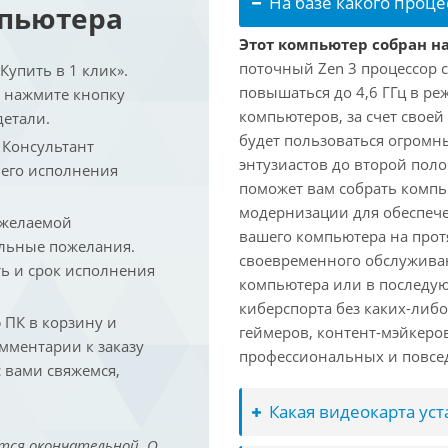
На базе какого проце
мпьютера
Этот компьютер собран на
поточный Zen 3 процессор с
упить в 1 клик».
повышаться до 4,6 ГГц в ре
и нажмите кнопку
компьютеров, за счет свое
детали.
будет пользоваться огромн
. Консультант
энтузиастов до второй пол
 его исполнения
поможет вам собрать компь
модернизации для обеспеч
 желаемой
вашего компьютера на прот
льные пожелания.
своевременного обслуживан
ть и срок исполнения
компьютера или в последую
киберспорта без каких-либ
ПК в корзину и
геймеров, контент-мэйкеро
омментарии к заказу
профессиональных и повсе
 вами свяжемся,
Какая видеокарта ус
тся окончательной. О