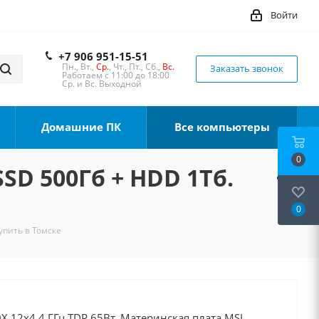
Войти
+7 906 951-15-51
Пн., Вт.,
Ср.
, Чт., Пт., Сб.,
Вс.
Заказать звонок
Работаем с 11:00 до 18:00
Ср. и Вс. Выходной
Домашние ПК
Все компьютеры
0
SSD 500Гб + HDD 1Тб.
0
упить в Томске
X 12x4.4 ГГц TDP 65Вт, Материнская плата MSI