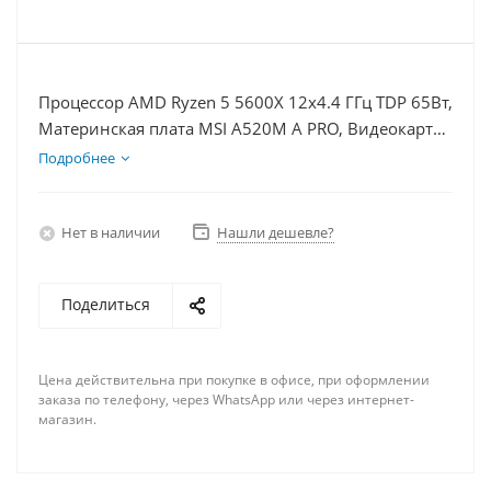
Процессор AMD Ryzen 5 5600X 12x4.4 ГГц TDP 65Вт,
Материнская плата MSI A520M A PRO, Видеокарта
RX 6700 10Гб, Память DDR4 8Gb, Диски
Подробнее
SSD 500Гб + HDD 1Тб, БП 750Вт
Нет в наличии
Нашли дешевле?
Поделиться
Цена действительна при покупке в офисе, при оформлении
заказа по телефону, через WhatsApp или через интернет-
магазин.