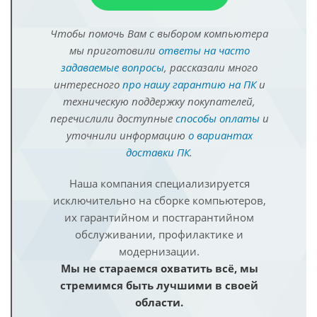
Чтобы помочь Вам с выбором компьютера
мы приготовили
ответы на часто
задаваемые вопросы
, рассказали много
интересного
про нашу гарантию на ПК
и
техническую поддержку покупателей,
перечислили доступные
способы оплаты
и
уточнили информацию
о вариантах
доставки ПК
.
Наша компания специализируется
исключительно на сборке компьютеров,
их гарантийном и постгарантийном
обслуживании, профилактике и
модернизации.
Мы не стараемся охватить всё, мы
стремимся быть лучшими в своей
области.