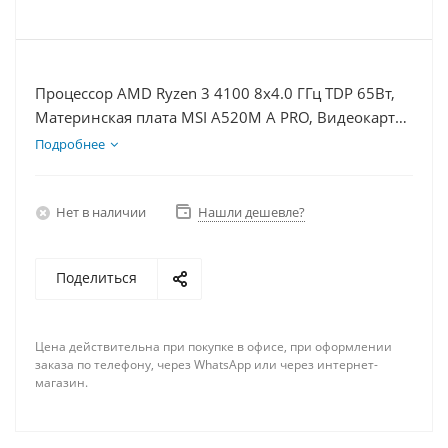
Процессор AMD Ryzen 3 4100 8x4.0 ГГц TDP 65Вт,
Материнская плата MSI A520M A PRO, Видеокарта
RX 6700 10Гб, Память DDR4 32Gb, Диски
Подробнее
SSD 500Гб, БП 750Вт
Нет в наличии
Нашли дешевле?
Поделиться
Цена действительна при покупке в офисе, при оформлении
заказа по телефону, через WhatsApp или через интернет-
магазин.