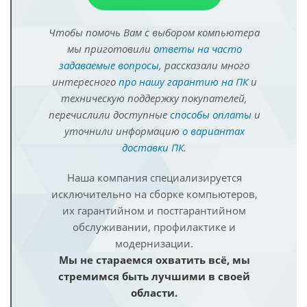
Чтобы помочь Вам с выбором компьютера
мы приготовили
ответы на часто
задаваемые вопросы
, рассказали много
интересного
про нашу гарантию на ПК
и
техническую поддержку покупателей,
перечислили доступные
способы оплаты
и
уточнили информацию
о вариантах
доставки ПК
.
Наша компания специализируется
исключительно на сборке компьютеров,
их гарантийном и постгарантийном
обслуживании, профилактике и
модернизации.
Мы не стараемся охватить всё, мы
стремимся быть лучшими в своей
области.