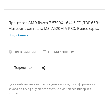
Процессор AMD Ryzen 7 5700X 16x4.6 ГГц TDP 65Вт,
Материнская плата MSI A520M A PRO, Видеокарта
RX 6700 10Гб, Память DDR4 64Gb, Диски SSD
Подробнее
1000Гб + HDD 1Тб, БП 750Вт
Нет в наличии
Нашли дешевле?
Поделиться
Цена действительна при покупке в офисе, при оформлении
заказа по телефону, через WhatsApp или через интернет-
магазин.