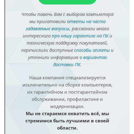
Чтобы помочь Вам с выбором компьютера
мы приготовили
ответы на часто
задаваемые вопросы
, рассказали много
интересного
про нашу гарантию на ПК
и
техническую поддержку покупателей,
перечислили доступные
способы оплаты
и
уточнили информацию
о вариантах
доставки ПК
.
Наша компания специализируется
исключительно на сборке компьютеров,
их гарантийном и постгарантийном
обслуживании, профилактике и
модернизации.
Мы не стараемся охватить всё, мы
стремимся быть лучшими в своей
области.