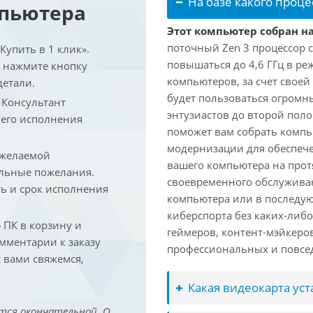
На базе какого проце
мпьютера
Этот компьютер собран на
поточный Zen 3 процессор с
упить в 1 клик».
повышаться до 4,6 ГГц в ре
и нажмите кнопку
компьютеров, за счет свое
детали.
будет пользоваться огромн
. Консультант
энтузиастов до второй пол
 его исполнения
поможет вам собрать компь
модернизации для обеспеч
 желаемой
вашего компьютера на прот
льные пожелания.
своевременного обслуживан
ть и срок исполнения
компьютера или в последую
киберспорта без каких-либ
ПК в корзину и
геймеров, контент-мэйкеро
омментарии к заказу
профессиональных и повсе
 вами свяжемся,
Какая видеокарта ус
тся окончательной. О