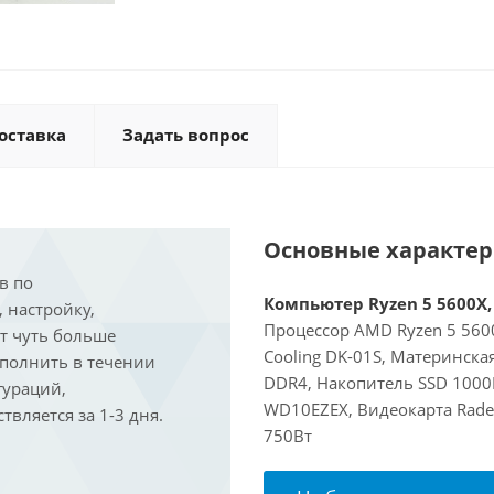
оставка
Задать вопрос
Основные характе
в по
Компьютер Ryzen 5 5600X, 
, настройку,
Процессор AMD Ryzen 5 5600
ит чуть больше
Cooling DK-01S, Материнска
ыполнить в течении
DDR4, Накопитель SSD 1000
гураций,
WD10EZEX, Видеокарта Rade
вляется за 1-3 дня.
750Вт