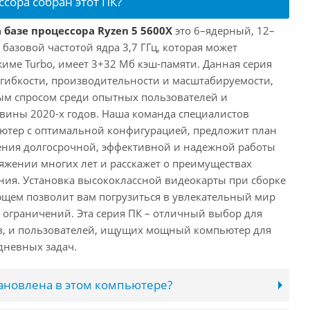
ссора собран этот ПК?
 базе процессора Ryzen 5 5600X
это 6–ядерный, 12–
 базовой частотой ядра 3,7 ГГц, которая может
жиме Turbo, имеет 3+32 Мб кэш-памяти. Данная серия
й гибкости, производительности и масштабируемости,
ым спросом среди опытных пользователей и
овины 2020-х годов. Наша команда специалистов
ютер с оптимальной конфигурацией, предложит план
ения долгосрочной, эффективной и надежной работы
яжении многих лет и расскажет о преимуществах
ия. Установка высококлассной видеокарты при сборке
щем позволит вам погрузиться в увлекательный мир
о ограничений. Эта серия ПК – отличный выбор для
в, и пользователей, ищущих мощный компьютер для
дневных задач.
тановлена в этом компьютере?