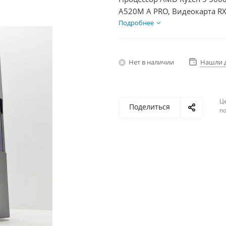
A520M A PRO, Видеокарта RX
HDD 1Тб, БП 750Вт
Подробнее
Нет в наличии
Нашли 
Ц
Поделиться
по