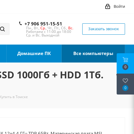
Войти
+7 906 951-15-51
Пн., Вт.,
Ср.
, Чт., Пт., Сб.,
Вс.
Заказать звонок
Работаем с 11:00 до 18:00
Ср. и Вс. Выходной
Домашние ПК
Все компьютеры
0
SSD 1000Гб + HDD 1Тб.
0
Купить в Томске
X 12x4.4 ГГц TDP 65Вт, Материнская плата MSI