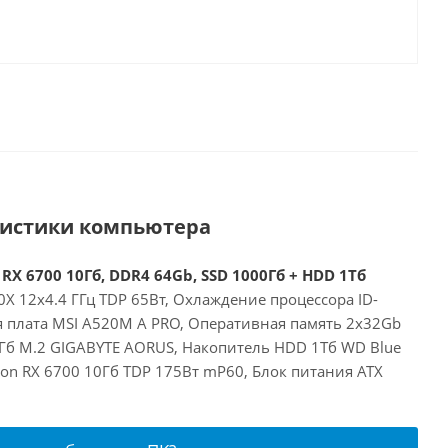
ристики компьютера
RX 6700 10Гб, DDR4 64Gb, SSD 1000Гб + HDD 1Тб
X 12x4.4 ГГц TDP 65Вт, Охлаждение процессора ID-
я плата MSI A520M A PRO, Оперативная память 2x32Gb
Гб M.2 GIGABYTE AORUS, Накопитель HDD 1Тб WD Blue
on RX 6700 10Гб TDP 175Вт mP60, Блок питания ATX