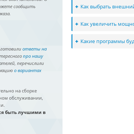
Как выбрать внешний
можете сообщить
каза.
Как увеличить мощно
Какие программы буд
иготовили
ответы на
нтересного
про нашу
ателей, перечислили
рмацию
о вариантах
ельно на сборке
йном обслуживании,
и.
ся быть лучшими в