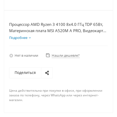
Процессор AMD Ryzen 3 4100 8x4.0 ГГц TDP 65Вт,
Материнская плата MSI A520M A PRO, Видеокарта
RX 6700 10Гб, Память DDR4 64Gb, Диски SSD
Подробнее
1000Гб + HDD 2Тб, БП 750Вт
Нет в наличии
Нашли дешевле?
Поделиться
Цена действительна при покупке в офисе, при оформлении
заказа по телефону, через WhatsApp или через интернет-
магазин.