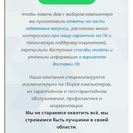
Чтобы помочь Вам с выбором компьютера
мы приготовили
ответы на часто
задаваемые вопросы
, рассказали много
интересного
про нашу гарантию на ПК
и
техническую поддержку покупателей,
перечислили доступные
способы оплаты
и
уточнили информацию
о вариантах
доставки ПК
.
Наша компания специализируется
исключительно на сборке компьютеров,
их гарантийном и постгарантийном
обслуживании, профилактике и
модернизации.
Мы не стараемся охватить всё, мы
стремимся быть лучшими в своей
области.