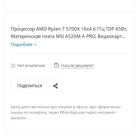
Процессор AMD Ryzen 7 5700X 16x4.6 ГГц TDP 65Вт,
Материнская плата MSI A520M A PRO, Видеокарта
RX 6700 10Гб, Память DDR4 64Gb, Диски SSD
Подробнее
1000Гб, БП 750Вт
Нет в наличии
Нашли дешевле?
Поделиться
Цена действительна при покупке в офисе, при оформлении
заказа по телефону, через WhatsApp или через интернет-
магазин.