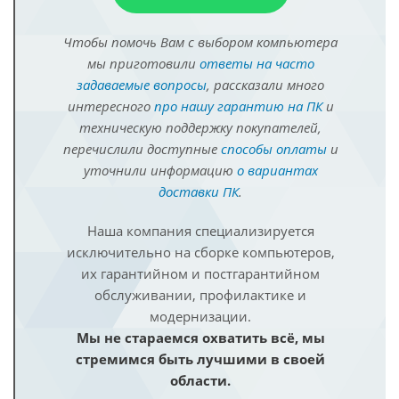
Чтобы помочь Вам с выбором компьютера
мы приготовили
ответы на часто
задаваемые вопросы
, рассказали много
интересного
про нашу гарантию на ПК
и
техническую поддержку покупателей,
перечислили доступные
способы оплаты
и
уточнили информацию
о вариантах
доставки ПК
.
Наша компания специализируется
исключительно на сборке компьютеров,
их гарантийном и постгарантийном
обслуживании, профилактике и
модернизации.
Мы не стараемся охватить всё, мы
стремимся быть лучшими в своей
области.