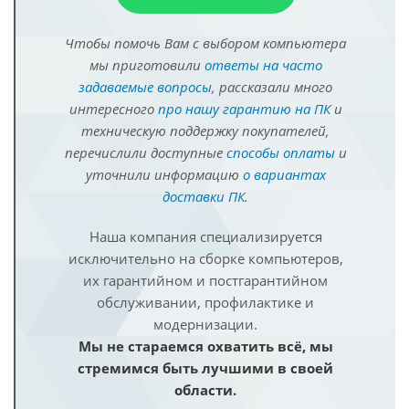
Чтобы помочь Вам с выбором компьютера
мы приготовили
ответы на часто
задаваемые вопросы
, рассказали много
интересного
про нашу гарантию на ПК
и
техническую поддержку покупателей,
перечислили доступные
способы оплаты
и
уточнили информацию
о вариантах
доставки ПК
.
Наша компания специализируется
исключительно на сборке компьютеров,
их гарантийном и постгарантийном
обслуживании, профилактике и
модернизации.
Мы не стараемся охватить всё, мы
стремимся быть лучшими в своей
области.