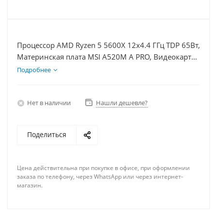
Процессор AMD Ryzen 5 5600X 12x4.4 ГГц TDP 65Вт,
Материнская плата MSI A520M A PRO, Видеокарта
RX 6700 10Гб, Память DDR4 8Gb, Диски SSD
Подробнее
1000Гб + HDD 1Тб, БП 750Вт
Нет в наличии
Нашли дешевле?
Поделиться
Цена действительна при покупке в офисе, при оформлении
заказа по телефону, через WhatsApp или через интернет-
магазин.