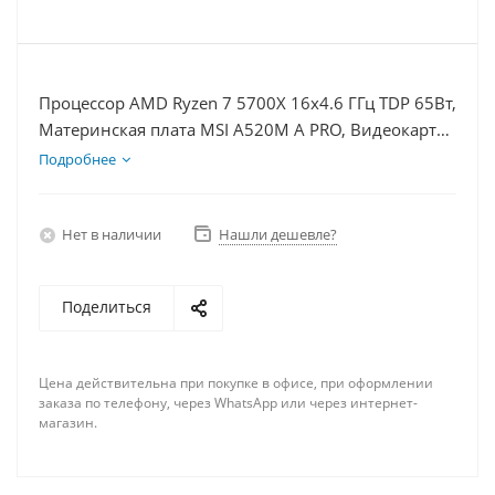
Процессор AMD Ryzen 7 5700X 16x4.6 ГГц TDP 65Вт,
Материнская плата MSI A520M A PRO, Видеокарта
RX 6700 10Гб, Память DDR4 32Gb, Диски SSD
Подробнее
1000Гб + HDD 1Тб, БП 750Вт
Нет в наличии
Нашли дешевле?
Поделиться
Цена действительна при покупке в офисе, при оформлении
заказа по телефону, через WhatsApp или через интернет-
магазин.