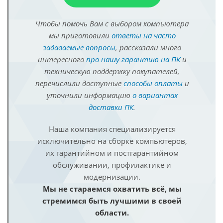
Чтобы помочь Вам с выбором компьютера
мы приготовили
ответы на часто
задаваемые вопросы
, рассказали много
интересного
про нашу гарантию на ПК
и
техническую поддержку покупателей,
перечислили доступные
способы оплаты
и
уточнили информацию
о вариантах
доставки ПК
.
Наша компания специализируется
исключительно на сборке компьютеров,
их гарантийном и постгарантийном
обслуживании, профилактике и
модернизации.
Мы не стараемся охватить всё, мы
стремимся быть лучшими в своей
области.