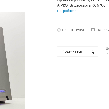
A PRO, Видеокарта RX 6700 
2Тб, БП 750Вт
Подробнее
Нет в наличии
Нашли 
Ц
Поделиться
по