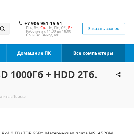
+7 906 951-15-51
Пн., Вт.,
Ср.
, Чт., Пт., Сб.,
Вс.
Заказать звонок
Работаем с 11:00 до 18:00
Ср. и Вс. Выходной
Домашние ПК
Все компьютеры
SD 1000Гб + HDD 2Тб.
упить в Томске
 8x4.0 ГГц TDP 65Вт, Материнская плата MSI A520M