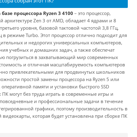
ссора собран этот ПК?
 базе процессора Ryzen 3 4100
– это процессор,
 архитектуре Zen 3 от AMD, обладает 4 ядрами и 8
третьего уровня, базовой тактовой частотой 3,8 ГГц,
ц в режиме Turbo. Этот процессор отлично подходит для
дительных и недорогих универсальных компьютеров,
ия учебных и домашних задач, а также обеспечат
ью погрузиться в захватывающий мир современных
стоимость и отличная масштабируемость компьютеров
бенно привлекательными для продвинутых школьников
можности простой замены процессора на Ryzen 5 или
а оперативной памяти и установки быстрого SSD
 ПК могут без труда играть в современные игры и
 повседневные и профессиональные задачи в течение
нтегрированной графики, поэтому производительность в
й видеокарты, которая будет установлена при сборке ПК