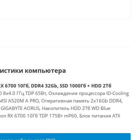
ристики компьютера
X 6700 10Гб, DDR4 32Gb, SSD 1000Гб + HDD 2Тб
 8x4.0 ГГц TDP 65Вт, Охлаждение процессора ID-Cooling
 MSI A520M A PRO, Оперативная память 2x16Gb DDR4,
 GIGABYTE AORUS, Накопитель HDD 2Тб WD Blue
on RX 6700 10Гб TDP 175Вт mP60, Блок питания ATX