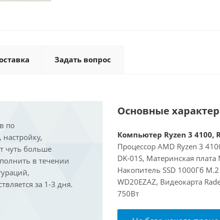
оставка
Задать вопрос
Основные характе
в по
Компьютер Ryzen 3 4100, R
, настройку,
Процессор AMD Ryzen 3 4100
ит чуть больше
DK-01S, Материнская плата
ыполнить в течении
Накопитель SSD 1000Гб M.2
гураций,
WD20EZAZ, Видеокарта Rade
вляется за 1-3 дня.
750Вт