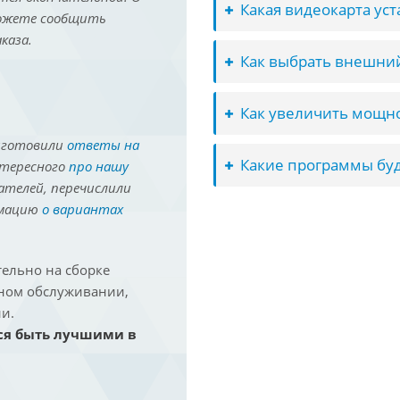
Какая видеокарта ус
можете сообщить
каза.
Как выбрать внешний
Как увеличить мощно
иготовили
ответы на
Какие программы буд
нтересного
про нашу
ателей, перечислили
рмацию
о вариантах
ельно на сборке
йном обслуживании,
и.
ся быть лучшими в