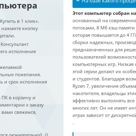
На базе какого проце
мпьютера
Этот компьютер собран на
основанный на современной
упить в 1 клик».
потоками, 8 Мб кэш-памяти 
и нажмите кнопку
которая повышается до 4 ГГ
детали.
сборки надежных, произво
. Консультант
предназначенных для решен
 его исполнения
пользователей возможност
компьютерных игр. Низкая 
 желаемой
этой серии делают их осо
льные пожелания.
и студентов. Благодаря воз
ть и срок исполнения
Ryzen 7, увеличения объем
накопителя, владельцы этих
ПК в корзину и
эффективно выполнять все
омментарии к заказу
многих лет. Он не имеет и
 вами свяжемся,
играх зависит от дискретно
.
тся окончательной. О