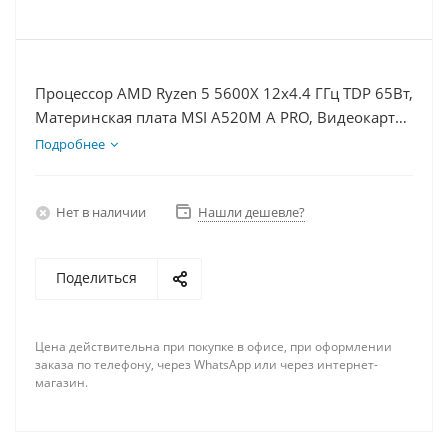
Процессор AMD Ryzen 5 5600X 12x4.4 ГГц TDP 65Вт,
Материнская плата MSI A520M A PRO, Видеокарта
RX 6700 10Гб, Память DDR4 16Gb, Диски SSD
Подробнее
1000Гб + HDD 2Тб, БП 750Вт
Нет в наличии
Нашли дешевле?
Поделиться
Цена действительна при покупке в офисе, при оформлении
заказа по телефону, через WhatsApp или через интернет-
магазин.