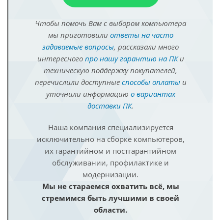
Чтобы помочь Вам с выбором компьютера
мы приготовили
ответы на часто
задаваемые вопросы
, рассказали много
интересного
про нашу гарантию на ПК
и
техническую поддержку покупателей,
перечислили доступные
способы оплаты
и
уточнили информацию
о вариантах
доставки ПК
.
Наша компания специализируется
исключительно на сборке компьютеров,
их гарантийном и постгарантийном
обслуживании, профилактике и
модернизации.
Мы не стараемся охватить всё, мы
стремимся быть лучшими в своей
области.