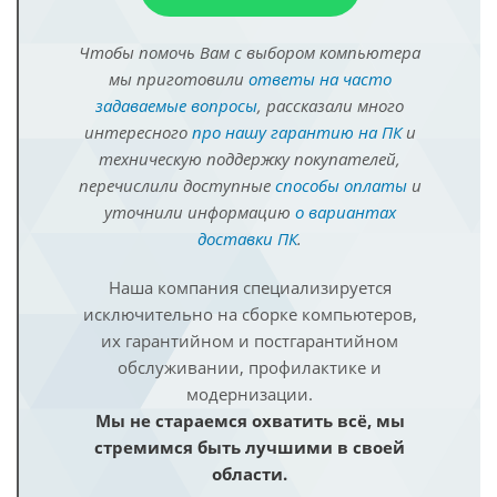
Чтобы помочь Вам с выбором компьютера
мы приготовили
ответы на часто
задаваемые вопросы
, рассказали много
интересного
про нашу гарантию на ПК
и
техническую поддержку покупателей,
перечислили доступные
способы оплаты
и
уточнили информацию
о вариантах
доставки ПК
.
Наша компания специализируется
исключительно на сборке компьютеров,
их гарантийном и постгарантийном
обслуживании, профилактике и
модернизации.
Мы не стараемся охватить всё, мы
стремимся быть лучшими в своей
области.