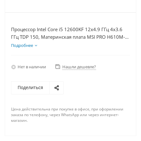
Процессор Intel Core i5 12600KF 12x4.9 ГГц 4x3.6
ГГц TDP 150, Материнская плата MSI PRO H610M-E,
Видеокарта GT 1030 2Гб, Память DDR4 32Gb,
Подробнее
Диски SSD 250Гб + HDD 1Тб, БП 500Вт
Нет в наличии
Нашли дешевле?
Поделиться
Цена действительна при покупке в офисе, при оформлении
заказа по телефону, через WhatsApp или через интернет-
магазин.